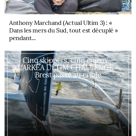
Anthony Marchand (Actual Ultim 3) : «
Dans les mers du Sud, tout est décuplé »
pendant...
Cinq skippers, cinq enjeux…
L'ARKEA ULTIM CHALLENGE -
Brest passé au crible