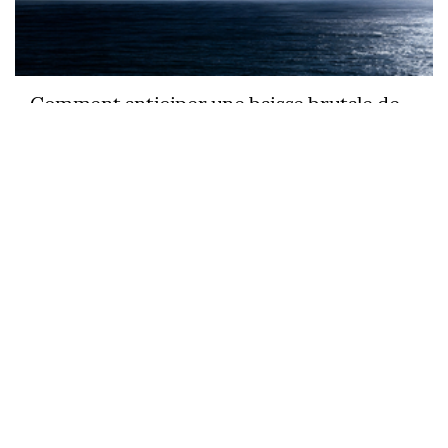
Comment anticiper une baisse brutale de
visibilité par temps chaud et humide
Brouillard d’été en mer : le piège
invisible des journées de forte
chaleur