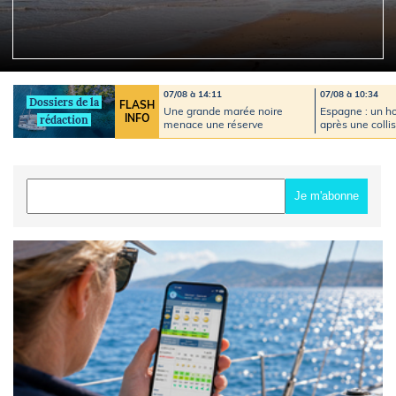
07/08 à 14:11
07/08 à 10:34
Dossiers de la
FLASH
Une grande marée noire
Espagne : un 
INFO
rédaction
menace une réserve
après une colli
naturelle d'Oman, selon des
jet-ski et un ba
ONG
plaisance
Je m'abonne