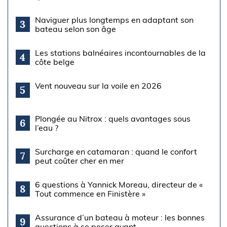
Naviguer plus longtemps en adaptant son
3
bateau selon son âge
Les stations balnéaires incontournables de la
4
côte belge
Vent nouveau sur la voile en 2026
5
Plongée au Nitrox : quels avantages sous
6
l’eau ?
Surcharge en catamaran : quand le confort
7
peut coûter cher en mer
6 questions à Yannick Moreau, directeur de «
8
Tout commence en Finistère »
Assurance d’un bateau à moteur : les bonnes
9
questions à se poser avant...