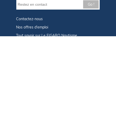
Go !
Contactez-nous
Nos offres d'emploi
Tout savoir sur Le FIGARO Nautisme
Qui sommes-nous ?
Plan du site
Mentions légales
Paramètres des cookies
Infos cookies
Politique de confidentialité
CGU
Afficher le centre de confidentialité