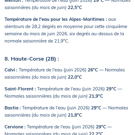
Menton :
Température de l'eau
(juin 2026)
29°C
— Normales
saisonnières
(du mois de juin)
22,5°C
Température de l'eau pour les Alpes-Maritimes :
aux
alentours de 28,2 degrés en moyenne pour cette cinquième
semaine du mois de juin 2026, six degrés au-dessus de la
normale saisonnière de 21,9°C.
8. Haute-Corse (2B) :
Calvi :
Température de l'eau
(juin 2026)
26°C
— Normales
saisonnières
(du mois de juin)
22,0°C
Saint-Florent :
Température de l'eau
(juin 2026)
29°C
—
Normales saisonnières
(du mois de juin)
21,9°C
Bastia :
Température de l'eau
(juin 2026)
29°C
— Normales
saisonnières
(du mois de juin)
21,8°C
Cervione :
Température de l'eau
(juin 2026)
29°C
—
Normales saisonnières
(du mois de juin)
22,2°C