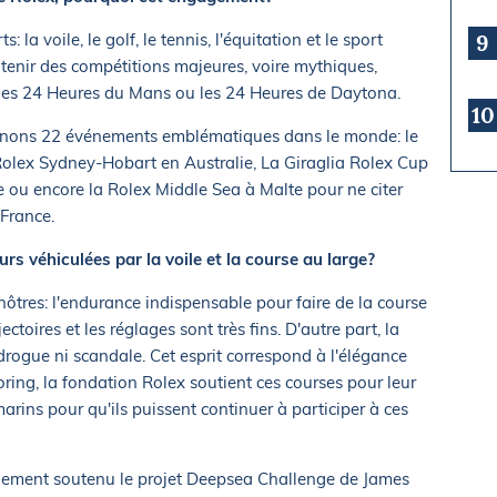
: la voile, le golf, le tennis, l'équitation et le sport
9
tenir des compétitions majeures, voire mythiques,
es 24 Heures du Mans ou les 24 Heures de Daytona.
10
utenons 22 événements emblématiques dans le monde: le
Rolex Sydney-Hobart en Australie, La Giraglia Rolex Cup
e ou encore la Rolex Middle Sea à Malte pour ne citer
 France.
rs véhiculées par la voile et la course au large?
 nôtres: l'endurance indispensable pour faire de la course
jectoires et les réglages sont très fins. D'autre part, la
i drogue ni scandale. Cet esprit correspond à l'élégance
ing, la fondation Rolex soutient ces courses pour leur
arins pour qu'ils puissent continuer à participer à ces
lement soutenu le projet Deepsea Challenge de James