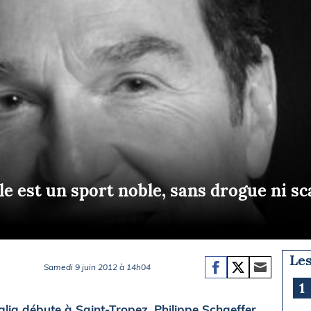
Briefings
ISIRS
che en mer
FLASH INFO
ongée
isse
le est un sport noble, sans drogue ni s
Les
Samedi 9 juin 2012 à 14h04
1
lia débute à Saint-Tropez, Philippe Schaeffer,