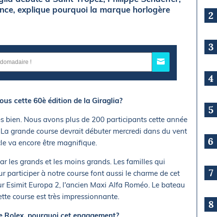
ance, explique pourquoi la marque horlogère
2
3
4
s cette 60è édition de la Giraglia?
5
rès bien. Nous avons plus de 200 participants cette année
9. La grande course devrait débuter mercredi dans du vent
6
le va encore être magnifique.
ar les grands et les moins grands. Les familles qui
7
participer à notre course font aussi le charme de cet
our Esimit Europa 2, l'ancien Maxi Alfa Roméo. Le bateau
tte course est très impressionnante.
8
de Rolex, pourquoi cet engagement?