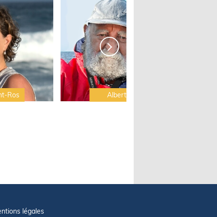
nt-Ros
Albert Brel
ntions légales