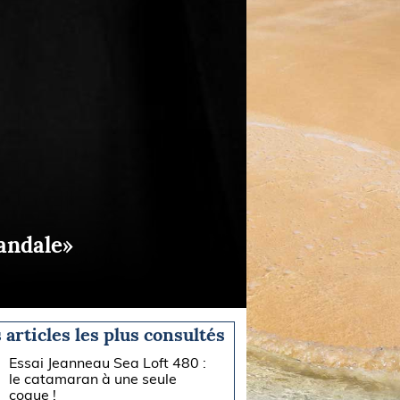
candale»
 articles les plus consultés
Essai Jeanneau Sea Loft 480 :
le catamaran à une seule
coque !