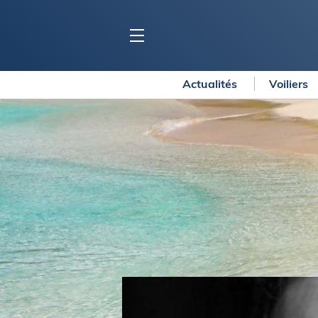
Actualités
Voiliers
BLOC MARINE
C
Ports
Co
Carnets de voyage
Ré
Dossiers de la
rédaction
La
Collection Bloc Marine
Tr
Application Bloc Marine
Ve
Règlementation
Ar
Ro
BATEAUX
Gu
Tr
Voiliers
Am
Bateaux à moteur