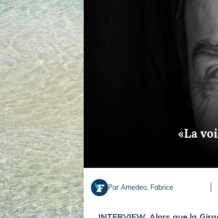
Equipements
LO
Salons
Pê
Economie
Pl
Yachting
Gl
«La voi
Par Amedeo, Fabrice
INTERVIEW. Alors que la Girag