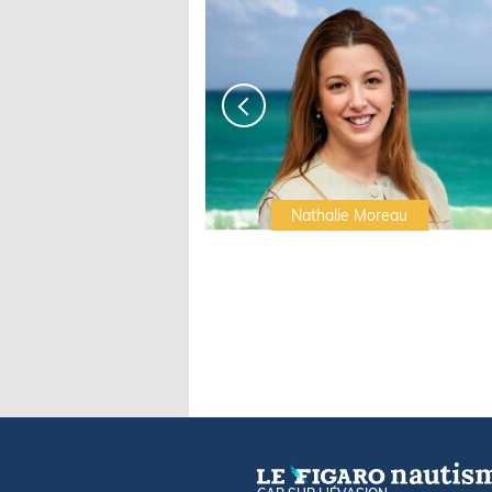
Irwin Sonigo
Nathalie Moreau