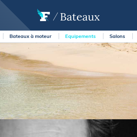
Bateaux
Bateaux à moteur
Equipements
Salons
OURSES
MÉTÉO MARINE
urses au large
LIFESTYLE
gates
Shopping
 Solitaire du Figaro Paprec
Culture nautique
ansat Paprec
Gastronomie
ndée Globe
Blogs
kea Ultim Challenge
SERVICES
ute du Rhum - Destination
adeloupe
Nos magazines
ansat Café l'Or
La newsletter
erica's Cup
METEO CONSULT Marine