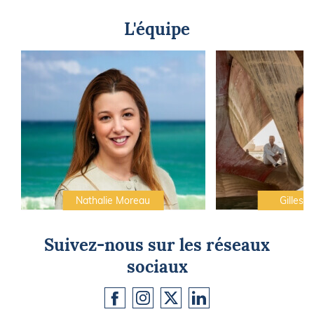
L'équipe
Nathalie Moreau
Gilles C
Suivez-nous sur les réseaux
sociaux