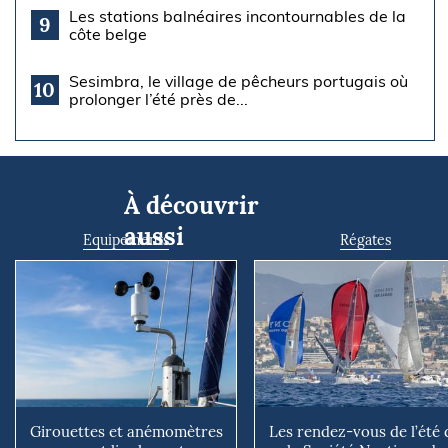
Les stations balnéaires incontournables de la
9
côte belge
Sesimbra, le village de pêcheurs portugais où
10
prolonger l’été près de...
À découvrir
aussi
Equipements
Régates
Girouettes et anémomètres
Les rendez-vous de l’été 