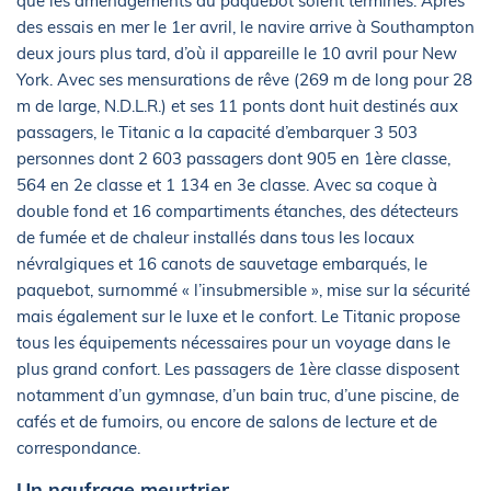
que les aménagements du paquebot soient terminés. Après
des essais en mer le 1er avril, le navire arrive à Southampton
deux jours plus tard, d’où il appareille le 10 avril pour New
York. Avec ses mensurations de rêve (269 m de long pour 28
m de large, N.D.L.R.) et ses 11 ponts dont huit destinés aux
passagers, le Titanic a la capacité d’embarquer 3 503
personnes dont 2 603 passagers dont 905 en 1ère classe,
564 en 2e classe et 1 134 en 3e classe. Avec sa coque à
double fond et 16 compartiments étanches, des détecteurs
de fumée et de chaleur installés dans tous les locaux
névralgiques et 16 canots de sauvetage embarqués, le
paquebot, surnommé « l’insubmersible », mise sur la sécurité
mais également sur le luxe et le confort. Le Titanic propose
tous les équipements nécessaires pour un voyage dans le
plus grand confort. Les passagers de 1ère classe disposent
notamment d’un gymnase, d’un bain truc, d’une piscine, de
cafés et de fumoirs, ou encore de salons de lecture et de
correspondance.
Un naufrage meurtrier