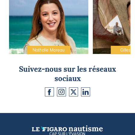
Nathalie Moreau
Gilles C
Suivez-nous sur les réseaux
sociaux
CAP SUR L'ÉVASION