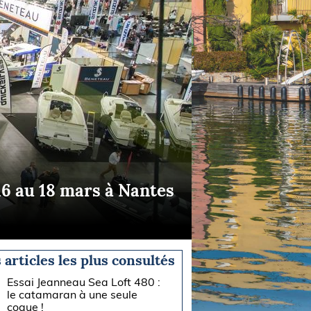
16 au 18 mars à Nantes
 articles les plus consultés
Essai Jeanneau Sea Loft 480 :
le catamaran à une seule
coque !