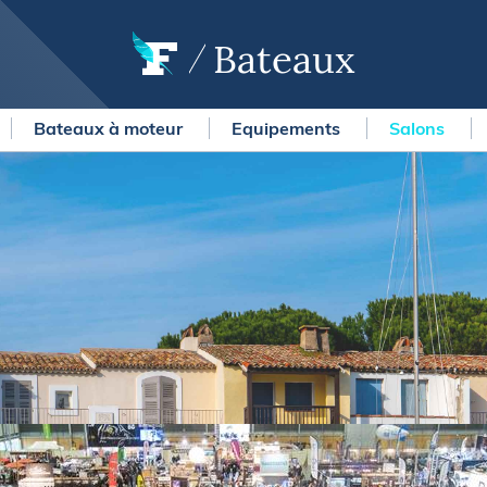
Bateaux
Bateaux à moteur
Equipements
Salons
OURSES
MÉTÉO MARINE
urses au large
LIFESTYLE
gates
Shopping
 Solitaire du Figaro Paprec
Culture nautique
ansat Paprec
Gastronomie
ndée Globe
Blogs
kea Ultim Challenge
SERVICES
ute du Rhum - Destination
adeloupe
Nos magazines
ansat Café l'Or
La newsletter
erica's Cup
METEO CONSULT Marine