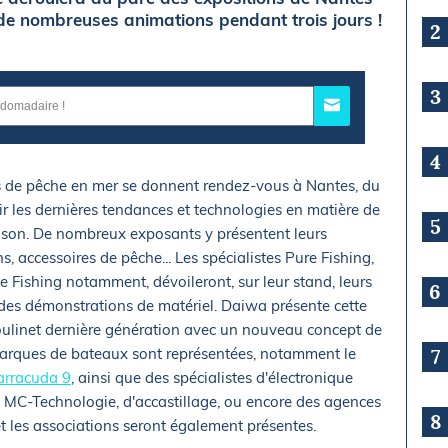
de nombreuses animations pendant trois jours !
2
3
4
és de pêche en mer se donnent rendez-vous à Nantes, du
 les dernières tendances et technologies en matière de
5
ison. De nombreux exposants y présentent leurs
, accessoires de pêche... Les spécialistes Pure Fishing,
te Fishing notamment, dévoileront, sur leur stand, leurs
6
 des démonstrations de matériel. Daiwa présente cette
oulinet dernière génération avec un nouveau concept de
marques de bateaux sont représentées, notamment le
7
arracuda 9
, ainsi que des spécialistes d'électronique
C-Technologie, d'accastillage, ou encore des agences
8
t les associations seront également présentes.