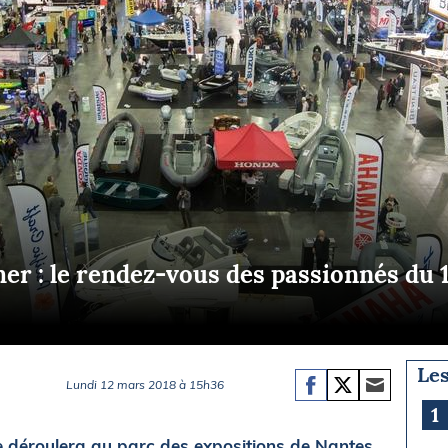
Briefings
ISIRS
che en mer
FLASH INFO
ongée
isse
mer : le rendez-vous des passionnés du 
Les
Lundi 12 mars 2018 à 15h36
1
e déroulera au parc des expositions de Nantes