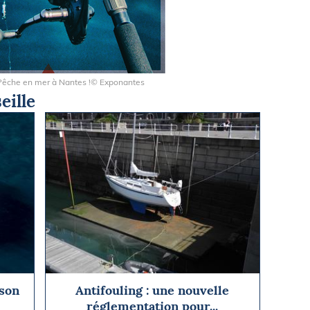
 Pêche en mer à Nantes !© Exponantes
eille
 son
Antifouling : une nouvelle
réglementation pour...