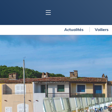
Actualités
Voiliers
BLOC MARINE
C
Ports
Co
Carnets de voyage
Ré
Dossiers de la
rédaction
La
Collection Bloc Marine
Tr
Application Bloc Marine
Ve
Règlementation
Ar
Ro
BATEAUX
Gu
Tr
Voiliers
Am
Bateaux à moteur