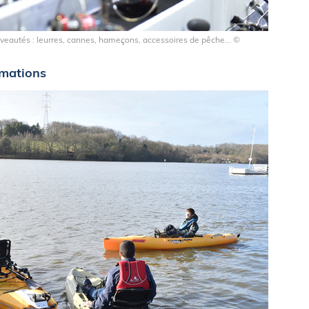
eautés : leurres, cannes, hameçons, accessoires de pêche... ©
imations