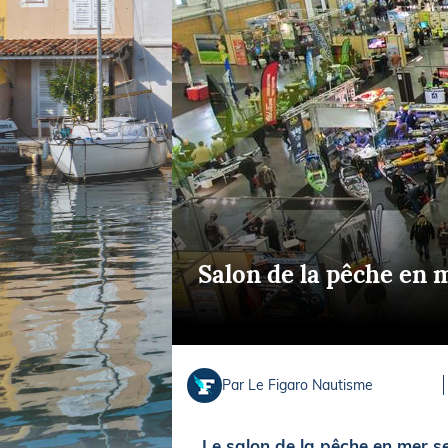
Equipements
LO
Salons
Pê
Economie
Pl
Yachting
Gl
Salon de la pêche en 
Par Le Figaro Nautisme
Le salon de la pêche en mer s