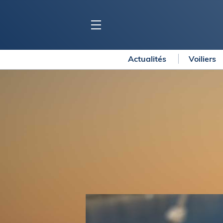
Actualités
Voiliers
BLOC MARINE
C
Ports
Co
Carnets de voyage
Ré
Dossiers de la
rédaction
La
Collection Bloc Marine
Tr
Application Bloc Marine
Ve
Règlementation
Ar
Ro
BATEAUX
Gu
Tr
Voiliers
Am
Bateaux à moteur