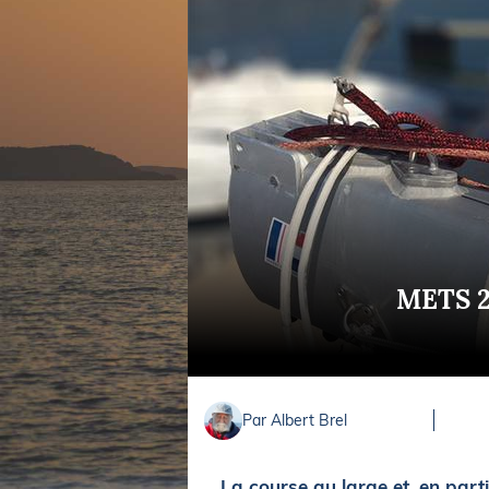
Equipements
LO
Salons
Pê
Economie
Pl
Yachting
Gl
METS 20
Par Albert Brel
La course au large et, en part