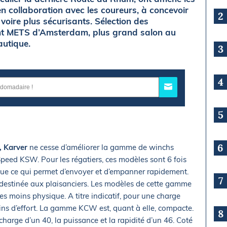
n collaboration avec les coureurs, à concevoir
2
voire plus sécurisants. Sélection des
nt METS d’Amsterdam, plus grand salon au
autique.
3
4
5
6
, Karver
ne cesse d’améliorer la gamme de winchs
Speed KSW. Pour les régatiers, ces modèles sont 6 fois
ique ce qui permet d’envoyer et d’empanner rapidement.
7
estinée aux plaisanciers. Les modèles de cette gamme
 moins physique. A titre indicatif, pour une charge
oins d’effort. La gamme KCW est, quant à elle, compacte.
8
harge d’un 40, la puissance et la rapidité d’un 46. Coté