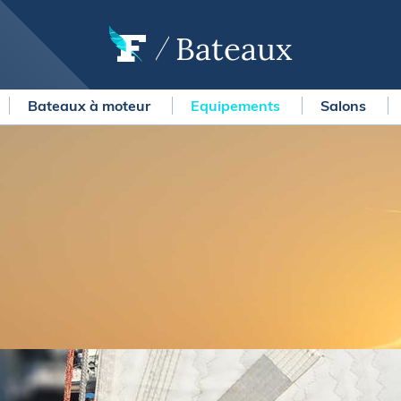
Bateaux
Bateaux à moteur
Equipements
Salons
OURSES
MÉTÉO MARINE
urses au large
LIFESTYLE
gates
Shopping
 Solitaire du Figaro Paprec
Culture nautique
ansat Paprec
Gastronomie
ndée Globe
Blogs
kea Ultim Challenge
SERVICES
ute du Rhum - Destination
adeloupe
Nos magazines
ansat Café l'Or
La newsletter
erica's Cup
METEO CONSULT Marine