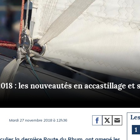
Briefings
ISIRS
che en mer
FLASH INFO
ongée
isse
18 : les nouveautés en accastillage et 
Les
Mardi 27 novembre 2018 à 12h36
1
iculier la dernière Route du Rhum, ont amené les