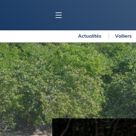
Actualités
Voiliers
BLOC MARINE
C
Ports
Co
Carnets de voyage
Ré
Dossiers de la
rédaction
La
Collection Bloc Marine
Tr
Application Bloc Marine
Ve
Règlementation
Ar
Ro
BATEAUX
Gu
Tr
Voiliers
Am
Bateaux à moteur