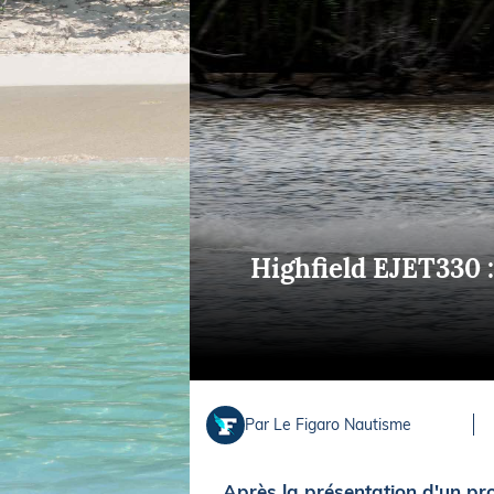
Equipements
LO
Salons
Pê
Economie
Pl
Yachting
Gl
Highfield EJET330 
Par Le Figaro Nautisme
Après la présentation d'un pr