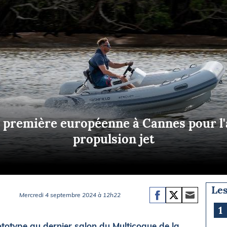
Briefings
ISIRS
che en mer
FLASH INFO
ongée
isse
: première européenne à Cannes pour l'
propulsion jet
Les
Mercredi 4 septembre 2024 à 12h22
1
ototype au dernier salon du Multicoque de la