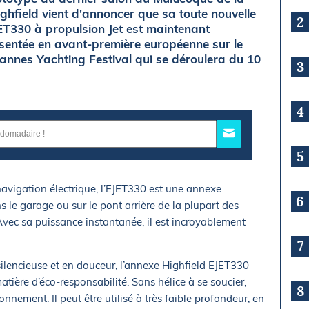
ghfield vient d'annoncer que sa toute nouvelle
2
JET330 à propulsion Jet est maintenant
ésentée en avant-première européenne sur le
annes Yachting Festival qui se déroulera du 10
3
4
5
avigation électrique, l’EJET330 est une annexe
6
 le garage ou sur le pont arrière de la plupart des
vec sa puissance instantanée, il est incroyablement
7
ilencieuse et en douceur, l’annexe Highfield EJET330
ière d’éco-responsabilité. Sans hélice à se soucier,
8
nnement. Il peut être utilisé à très faible profondeur, en