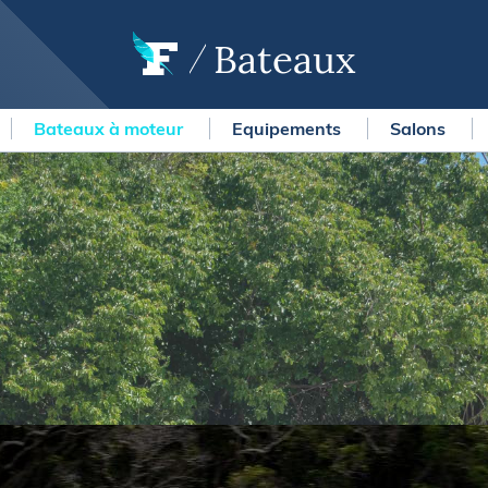
Bateaux
Bateaux à moteur
Equipements
Salons
OURSES
MÉTÉO MARINE
urses au large
LIFESTYLE
gates
Shopping
 Solitaire du Figaro Paprec
Culture nautique
ansat Paprec
Gastronomie
ndée Globe
Blogs
kea Ultim Challenge
SERVICES
ute du Rhum - Destination
adeloupe
Nos magazines
ansat Café l'Or
La newsletter
erica's Cup
METEO CONSULT Marine