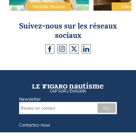
Nathalie Moreau
Gilles C
Suivez-nous sur les réseaux
sociaux
CAP SUR L'ÉVASION
Newsletter
Go !
Contactez-nous
Nos offres d'emploi