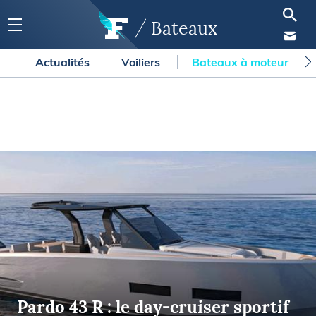
Bateaux
Actualités
Voiliers
Bateaux à moteur
Pardo 43 R : le day-cruiser sportif