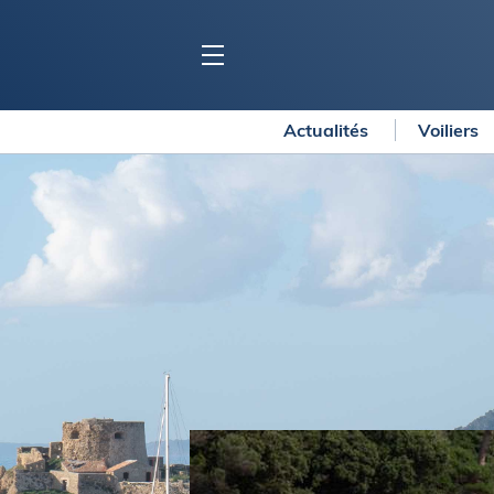
Actualités
Voiliers
BLOC MARINE
C
Ports
Co
Carnets de voyage
Ré
Dossiers de la
rédaction
La
Collection Bloc Marine
Tr
Application Bloc Marine
Ve
Règlementation
Ar
Ro
BATEAUX
Gu
Tr
Voiliers
Am
Bateaux à moteur