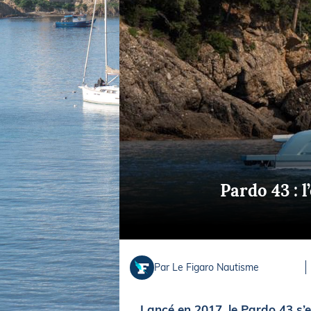
Equipements
LO
Salons
Pê
Economie
Pl
Yachting
Gl
Pardo 43 : 
Par Le Figaro Nautisme
Lancé en 2017, le Pardo 43 s