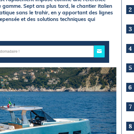
 gamme. Sept ans plus tard, le chantier italien
2
tique sans le trahir, en y apportant des lignes
epensée et des solutions techniques qui
3
4
5
6
7
8