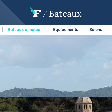
Bateaux
Bateaux à moteur
Equipements
Salons
OURSES
MÉTÉO MARINE
urses au large
LIFESTYLE
gates
Shopping
 Solitaire du Figaro Paprec
Culture nautique
ansat Paprec
Gastronomie
ndée Globe
Blogs
kea Ultim Challenge
SERVICES
ute du Rhum - Destination
adeloupe
Nos magazines
ansat Café l'Or
La newsletter
erica's Cup
METEO CONSULT Marine