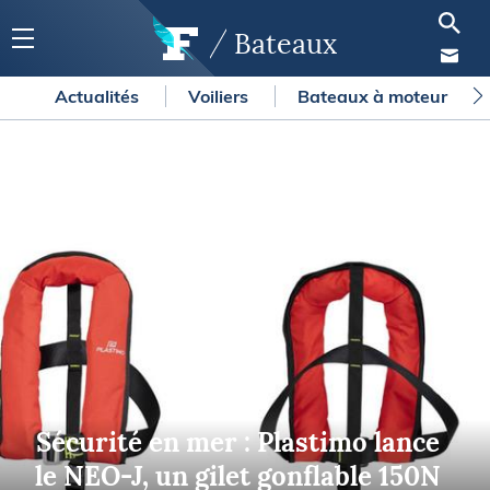
Bateaux
Actualités
Voiliers
Bateaux à moteur
Sécurité en mer : Plastimo lance
le NEO-J, un gilet gonflable 150N