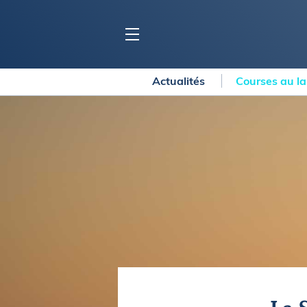
Actualités
Courses au l
BLOC MARINE
C
Ports
Co
Carnets de voyage
Ré
Dossiers de la
rédaction
La
Collection Bloc Marine
Tr
Application Bloc Marine
Ve
Règlementation
Ar
Ro
BATEAUX
Gu
Tr
Voiliers
Am
Bateaux à moteur