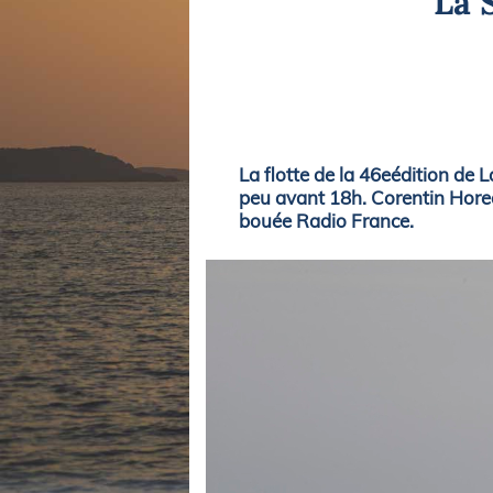
La 
Equipements
LO
Salons
Pê
Economie
Pl
Yachting
Gl
La flotte de la 46eédition de L
peu avant 18h. Corentin Horea
bouée Radio France.