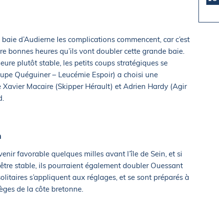
la baie d’Audierne les complications commencent, car c’est
e bonnes heures qu’ils vont doubler cette grande baie.
re plutôt stable, les petits coups stratégiques se
oupe Quéguiner – Leucémie Espoir) a choisi une
e Xavier Macaire (Skipper Hérault) et Adrien Hardy (Agir
d.
n
venir favorable quelques milles avant l’île de Sein, et si
 être stable, ils pourraient également doubler Ouessant
 solitaires s’appliquent aux réglages, et se sont préparés à
èges de la côte bretonne.