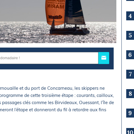
4
5
6
7
rnouaille et du port de Concarneau, les skippers ne
8
rogramme de cette troisième étape : courants, cailloux,
 passages clés comme les Birvideaux, Ouessant, l’île de
eront l’étape et donneront du fil à retordre aux fins
9
10