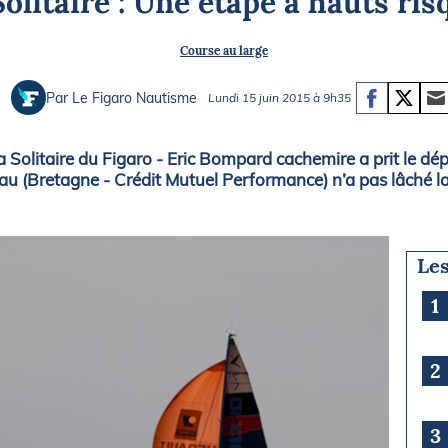
Solitaire : Une étape à hauts ris
Briefings
ISIRS
Course au large
che en mer
FLASH INFO
ongée
Par Le Figaro Nautisme
Lundi 15 juin 2015 à 9h35
isse
a Solitaire du Figaro - Eric Bompard cachemire a prit le dép
u (Bretagne - Crédit Mutuel Performance) n’a pas lâché la 
Les
1
2
3