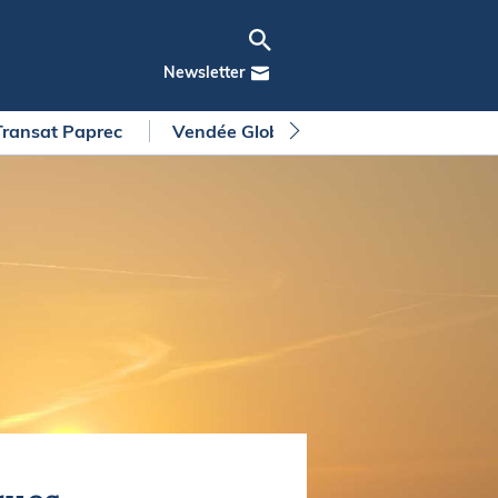
Newsletter
Transat Paprec
Vendée Globe
Arkea Ultim Chall