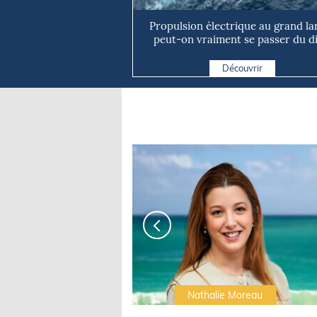
Propulsion électrique au grand lar
peut-on vraiment se passer du die
Découvrir
Irwin Sonigo
Nathalie Moreau