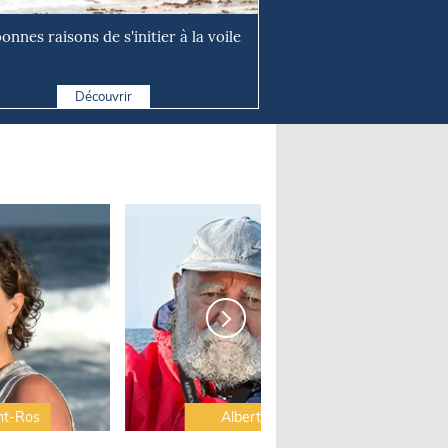
onnes raisons de s'initier à la voile
Découvrir
nt-Ros
Albert Brel