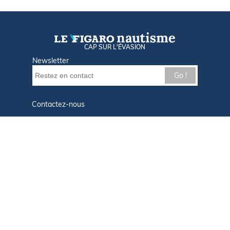
CAP SUR L'ÉVASION
Newsletter
Go !
Contactez-nous
Nos offres d'emploi
Tout savoir sur Le FIGARO Nautisme
Qui sommes-nous ?
Plan du site
Mentions légales
Paramètres des cookies
Infos cookies