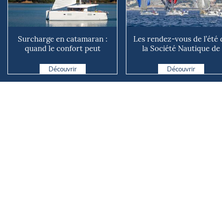
Surcharge en catamaran :
Les rendez-vous de l’été 
quand le confort peut
la Société Nautique de
coûter cher en mer
Marseille
Découvrir
Découvrir