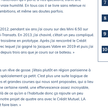
7
aie humilité. En tous cas il se livre sans retenue ni
 ambitions, et même ses doutes parfois.
8
2012, pendant six ans j’ai couru sur des Mini 6.50 sur
9
i-Transats. En 2013, j’ai chaviré, c’était un peu compliqué.
 troisième en prototype. Après j’ai rencontré le Crédit
ec lequel j’ai gagné la Jacques Vabre en 2019 et puis j’ai
10
depuis trois ans que je cours sur ce bateau. »
s un rêve de gosse. J’étais plutôt en région parisienne à
 spécialement ça petit. C’est plus une suite logique de
les et grandes courses qui nous sont proposées, qui a lieu
e certaine rareté, une effervescence assez incroyable,
là de ce qu’on a l’habitude donc ça rajoute un peu
e notre projet de quatre ans avec le Crédit Mutuel, LA
faire bien. »