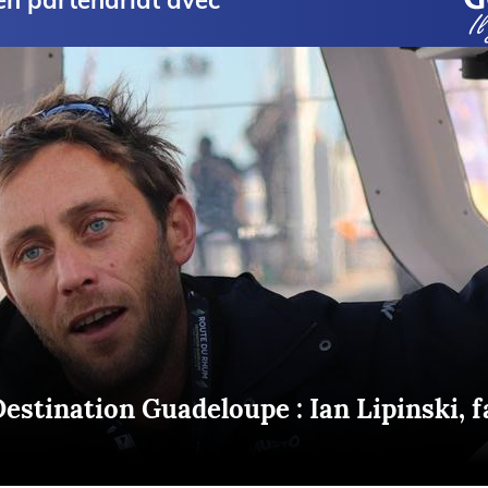
en partenariat avec
Briefings
ISIRS
che en mer
FLASH INFO
ongée
isse
stination Guadeloupe : Ian Lipinski, f