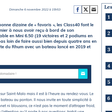
Les
Dimanche 6 novembre 2022 à 15h53
1
onne dizaine de « favoris », les Class40 font le
ier à nous avoir reçu à bord de son
2
able en Mini 6.50 (19 victoires et 2 podiums en
pas loin de faire aussi bien depuis quatre ans en
Route du Rhum avec un bateau lancé en 2019 et
3
4
5
 sur Saint-Malo mais il est à l’heure au rendez-vous. Le
6
bateau au ponton. Il nous invite en toute simplicité à
nnet ni blousons, ce n’est pas le moment d’attraper froid,
l’attention qu’il porte à nos questions, trahit une