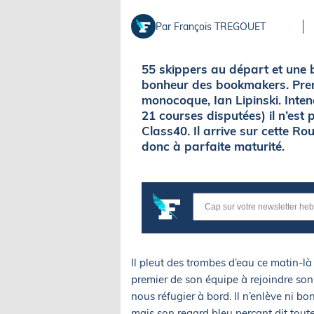
Par François TREGOUET
55 skippers au départ et une b
bonheur des bookmakers. Prem
monocoque, Ian Lipinski. Inten
21 courses disputées) il n’est 
Class40. Il arrive sur cette 
donc à parfaite maturité.
Il pleut des trombes d’eau ce matin-là
premier de son équipe à rejoindre son 
nous réfugier à bord. Il n’enlève ni bo
mais son regard bleu perçant dit toute 