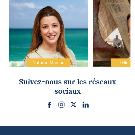
Nathalie Moreau
Gilles C
Suivez-nous sur les réseaux
sociaux