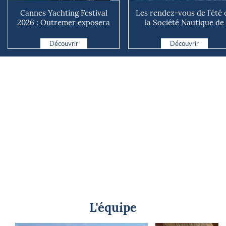
Cannes Yachting Festival
Les rendez-vous de l’été 
2026 : Outremer exposera
la Société Nautique de
deux catamarans taillé...
Marseille
Découvrir
Découvrir
L'équipe