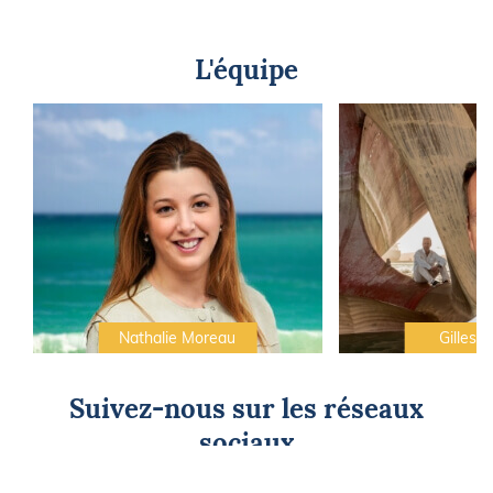
L'équipe
Nathalie Moreau
Gilles C
Suivez-nous sur les réseaux
sociaux