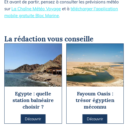
Et avant de partir, pensez à consulter les prévisions météo
sur
La Chaîne Météo Voyage
et à
télécharger l'application
mobile gratuite Bloc Marine
.
La rédaction vous conseille
Egypte : quelle
Fayoum Oasis :
station balnéaire
trésor égyptien
choisir ?
méconnu
Découvrir
Découvrir