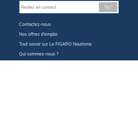
Go !
Contactez-nous
Nos offres d'emploi
Tout savoir sur Le FIGARO Nautisme
Qui sommes-nous ?
Plan du site
Mentions légales
Paramètres des cookies
Infos cookies
Politique de confidentialité
CGU
Afficher le centre de confidentialité