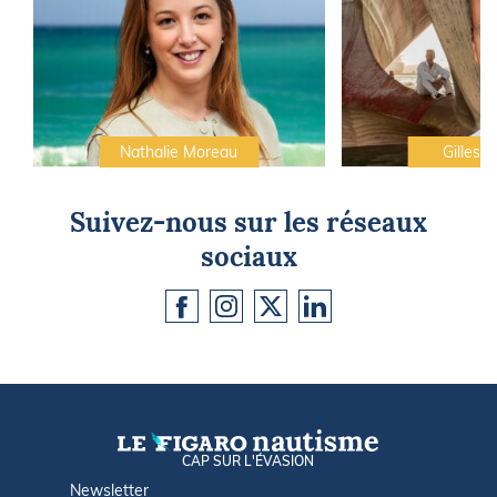
Nathalie Moreau
Gilles C
Suivez-nous sur les réseaux
sociaux
CAP SUR L'ÉVASION
Newsletter