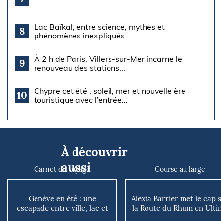
Lac Baïkal, entre science, mythes et
8
phénomènes inexpliqués
À 2 h de Paris, Villers-sur-Mer incarne le
9
renouveau des stations...
Chypre cet été : soleil, mer et nouvelle ère
10
touristique avec l’entrée...
À découvrir
aussi
Carnet de voyage
Course au large
Genève en été : une
Alexia Barrier met le cap 
escapade entre ville, lac et
la Route du Rhum en Ultim
montagnes
« Ouvrir la vo...