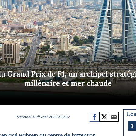
Briefings
ISIRS
che en mer
FLASH INFO
ongée
isse
du Grand Prix de F1, un archipel stratég
millénaire et mer chaude
Les
Mercredi 18 février 2026 à 6h37
1
eplacé Bahreïn au centre de l’attention