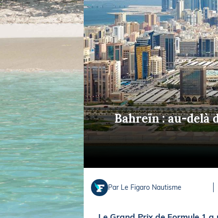
Equipements
LO
Salons
Pê
Economie
Pl
Yachting
Gl
Bahreïn : au-delà 
Par Le Figaro Nautisme
Le Grand Prix de Formule 1 a r