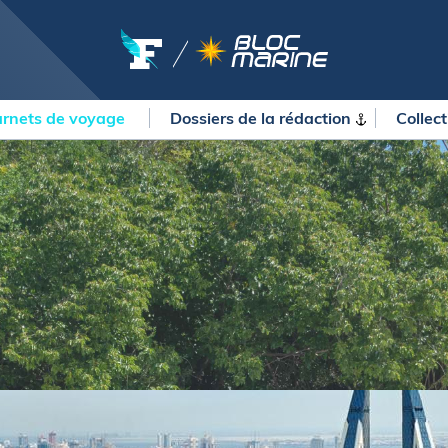
rnets de voyage
Dossiers de la
rédaction
Collec
OURSES
MÉTÉO MARINE
urses au large
LIFESTYLE
gates
Shopping
 Solitaire du Figaro Paprec
Culture nautique
ansat Paprec
Gastronomie
ndée Globe
Blogs
kea Ultim Challenge
SERVICES
ute du Rhum - Destination
adeloupe
Nos magazines
ansat Café l'Or
La newsletter
erica's Cup
METEO CONSULT Marine