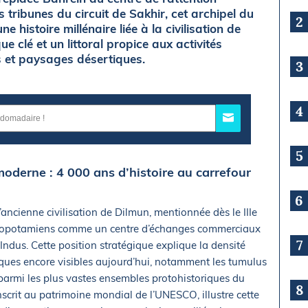
s tribunes du circuit de Sakhir, cet archipel du
2
 histoire millénaire liée à la civilisation de
ue clé et un littoral propice aux activités
 et paysages désertiques.
3
4
5
moderne : 4 000 ans d’histoire au carrefour
6
’ancienne civilisation de Dilmun, mentionnée dès le IIIe
 mésopotamiens comme un centre d’échanges commerciaux
7
’Indus. Cette position stratégique explique la densité
iques encore visibles aujourd’hui, notamment les tumulus
 parmi les plus vastes ensembles protohistoriques du
8
nscrit au patrimoine mondial de l’UNESCO, illustre cette