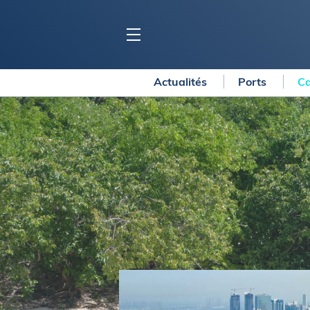
Actualités
Ports
Ca
BLOC MARINE
C
Ports
Co
Carnets de voyage
Ré
Dossiers de la
rédaction
La
Collection Bloc Marine
Tr
Application Bloc Marine
Ve
Règlementation
Ar
Ro
BATEAUX
Gu
Tr
Voiliers
Am
Bateaux à moteur