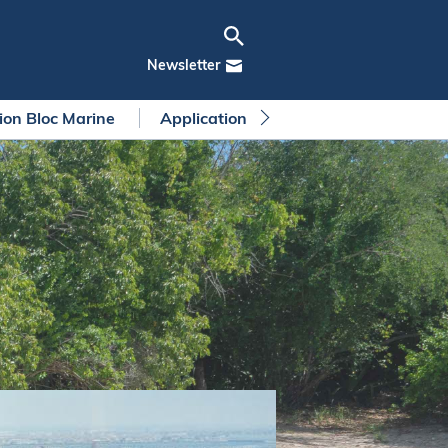
Newsletter
tion Bloc Marine
Application Bloc Marine
Règleme