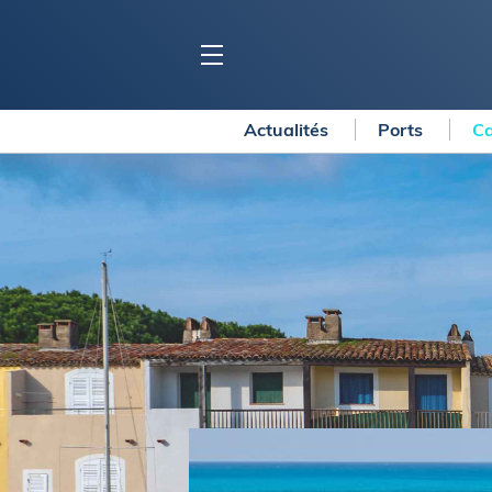
Actualités
Ports
Ca
BLOC MARINE
C
Ports
Co
Carnets de voyage
Ré
Dossiers de la
rédaction
La
Collection Bloc Marine
Tr
Application Bloc Marine
Ve
Règlementation
Ar
Ro
BATEAUX
Gu
Tr
Voiliers
Am
Bateaux à moteur