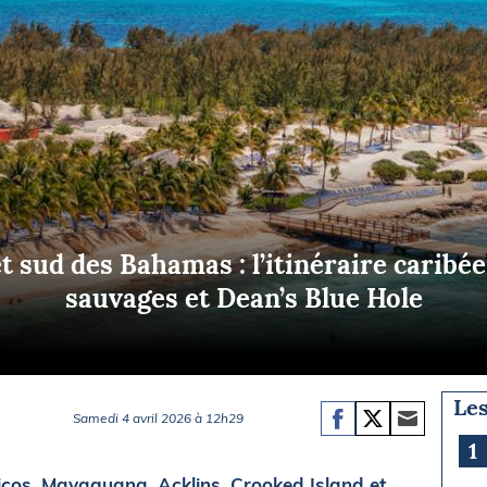
Briefings
ISIRS
che en mer
FLASH INFO
ongée
isse
 sud des Bahamas : l’itinéraire caribéen
sauvages et Dean’s Blue Hole
Les
Samedi 4 avril 2026 à 12h29
1
icos, Mayaguana, Acklins, Crooked Island et