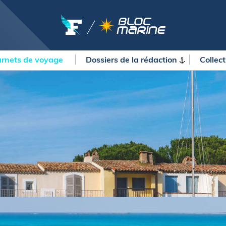
rnets de voyage
Dossiers de la
rédaction
Collec
OURSES
MÉTÉO MARINE
urses au large
LIFESTYLE
gates
Shopping
 Solitaire du Figaro Paprec
Culture nautique
ansat Paprec
Gastronomie
ndée Globe
Blogs
kea Ultim Challenge
SERVICES
ute du Rhum - Destination
adeloupe
Nos magazines
ansat Café l'Or
La newsletter
erica's Cup
METEO CONSULT Marine