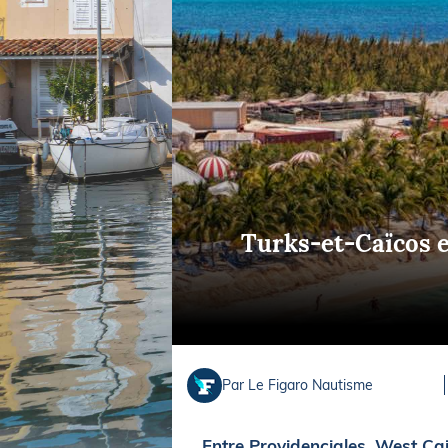
Equipements
LO
Salons
Pê
Economie
Pl
Yachting
Gl
Turks-et-Caïcos et
Par Le Figaro Nautisme
Entre Providenciales, West Ca