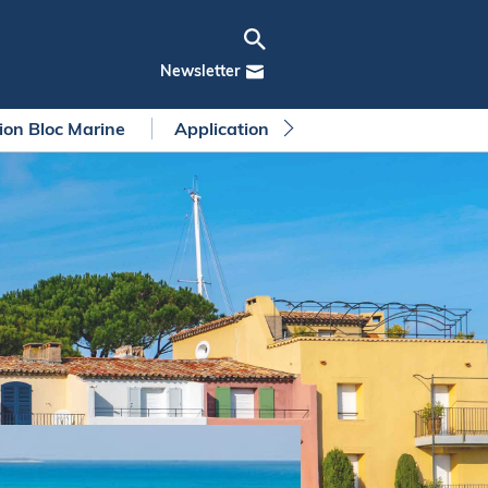
Newsletter
tion Bloc Marine
Application Bloc Marine
Règleme