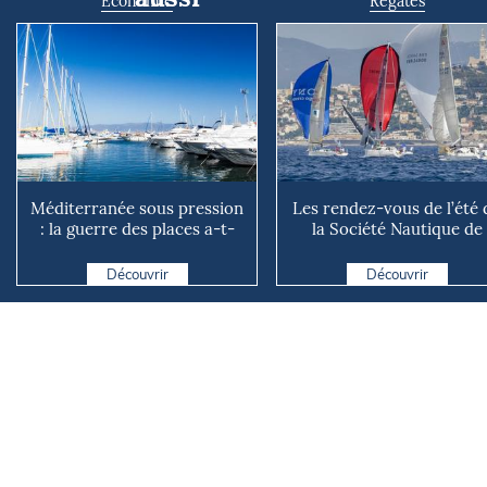
Economie
Régates
Méditerranée sous pression
Les rendez-vous de l’été 
: la guerre des places a-t-
la Société Nautique de
elle vraiment comm...
Marseille
Découvrir
Découvrir