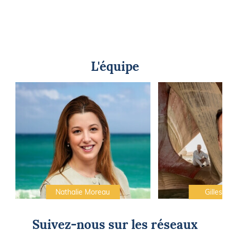
L'équipe
Nathalie Moreau
Gilles C
Suivez-nous sur les réseaux