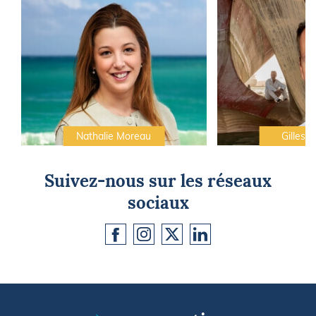
Nathalie Moreau
Gilles C
Suivez-nous sur les réseaux
sociaux