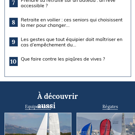
Prendre sa retraite sur un bateau : un rêve
7
accessible ?
Retraite en voilier : ces seniors qui choisissent
8
la mer pour changer...
Les gestes que tout équipier doit maîtriser en
9
cas d’empêchement du...
Que faire contre les piqûres de vives ?
10
À découvrir
aussi
Equipements
Régates