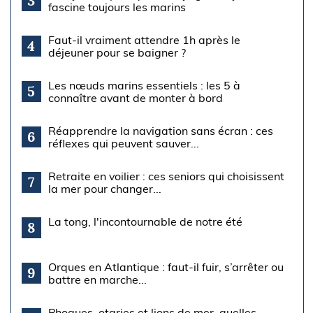
3
fascine toujours les marins
Faut-il vraiment attendre 1h après le
4
déjeuner pour se baigner ?
Les nœuds marins essentiels : les 5 à
5
connaître avant de monter à bord
Réapprendre la navigation sans écran : ces
6
réflexes qui peuvent sauver...
Retraite en voilier : ces seniors qui choisissent
7
la mer pour changer...
La tong, l'incontournable de notre été
8
Orques en Atlantique : faut-il fuir, s’arrêter ou
9
battre en marche...
Phoques, otaries et lions de mer, quelles