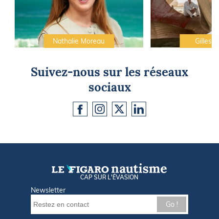
Nathalie Moreau
Gilles C
Suivez-nous sur les réseaux
sociaux
CAP SUR L'ÉVASION
Newsletter
Go !