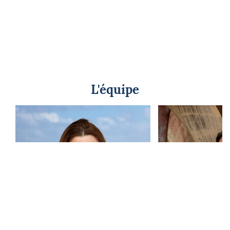
L'équipe
Nathalie Moreau
Gilles C