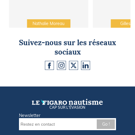
Nathalie Moreau
Gilles C
Suivez-nous sur les réseaux
sociaux
CAP SUR L'ÉVASION
Newsletter
Go !