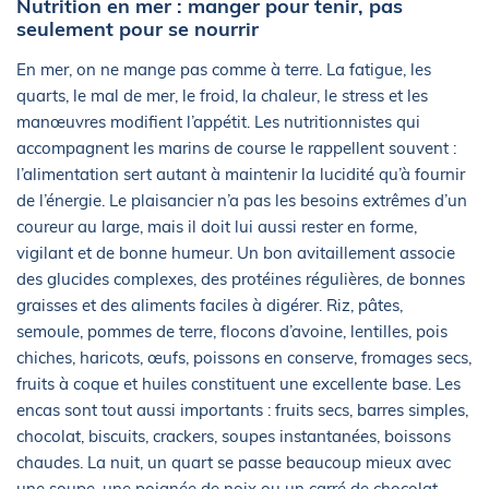
Nutrition en mer : manger pour tenir, pas
seulement pour se nourrir
En mer, on ne mange pas comme à terre. La fatigue, les
quarts, le mal de mer, le froid, la chaleur, le stress et les
manœuvres modifient l’appétit. Les nutritionnistes qui
accompagnent les marins de course le rappellent souvent :
l’alimentation sert autant à maintenir la lucidité qu’à fournir
de l’énergie. Le plaisancier n’a pas les besoins extrêmes d’un
coureur au large, mais il doit lui aussi rester en forme,
vigilant et de bonne humeur. Un bon avitaillement associe
des glucides complexes, des protéines régulières, de bonnes
graisses et des aliments faciles à digérer. Riz, pâtes,
semoule, pommes de terre, flocons d’avoine, lentilles, pois
chiches, haricots, œufs, poissons en conserve, fromages secs,
fruits à coque et huiles constituent une excellente base. Les
encas sont tout aussi importants : fruits secs, barres simples,
chocolat, biscuits, crackers, soupes instantanées, boissons
chaudes. La nuit, un quart se passe beaucoup mieux avec
une soupe, une poignée de noix ou un carré de chocolat