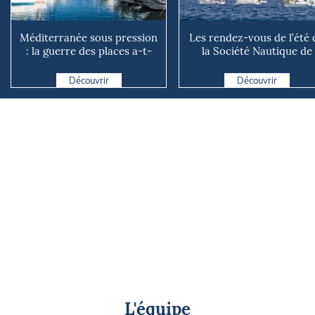
Méditerranée sous pression
Les rendez-vous de l’été 
: la guerre des places a-t-
la Société Nautique de
elle vraiment comm...
Marseille
Découvrir
Découvrir
L'équipe