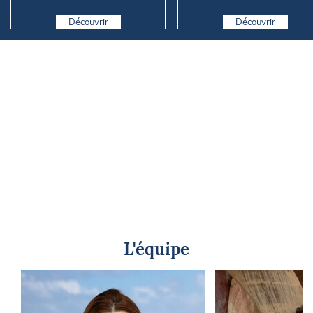
vraiment se passer du die...
Marseille
Découvrir
Découvrir
L'équipe