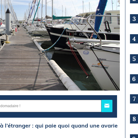
3
4
5
6
7
8
à l’étranger : qui paie quoi quand une avarie