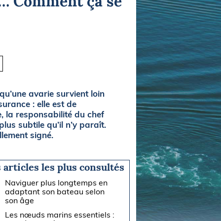
se… Comment ça se
u’une avarie survient loin
urance : elle est de
e, la responsabilité du chef
lus subtile qu’il n’y paraît.
llement signé.
 articles les plus consultés
Naviguer plus longtemps en
adaptant son bateau selon
son âge
Les nœuds marins essentiels :