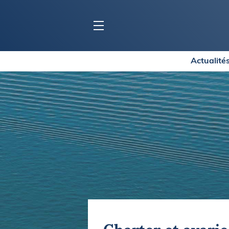
Actualité
BLOC MARINE
C
Ports
Co
Carnets de voyage
Ré
Dossiers de la
rédaction
La
Collection Bloc Marine
Tr
Application Bloc Marine
Ve
Règlementation
Ar
Ro
BATEAUX
Gu
Tr
Voiliers
Am
Bateaux à moteur