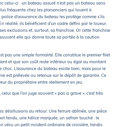
c celui-ci : un bateau assuré n’est pas un bateau sans
plus fréquente chez les plaisanciers qui louent à
 police d’assurance du bateau les protège comme s’ils
 réalité, ils bénéficient d’un cadre défini par le loueur,
ses exclusions et, surtout, sa franchise. Or cette franchise
t souvent elle qui donne toute sa portée à la caution
st pas une simple formalité. Elle constitue le premier filet
vient et que son coût reste inférieur ou égal au montant
 le choc. L’assurance du bateau existe bien, mais pour le
mme est prélevée ou retenue sur le dépôt de garantie. Ce
reur du propriétaire entre réellement en jeu.
celui que l’on juge souvent « pas si grave », c’est très
s désillusions au retour. Une ferrure abîmée, une pièce
 fendu, une hélice marquée, un safran touché : le
ir vécu un petit incident ordinaire de croisière, tandis