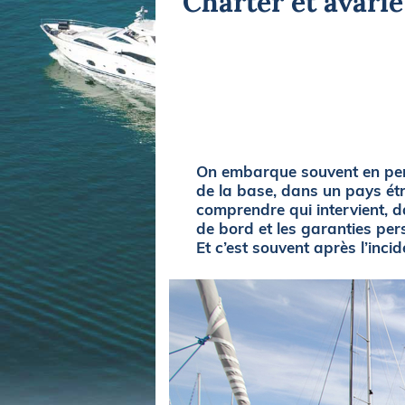
Charter et avari
Equipements
LO
Salons
Pê
Economie
Pl
Yachting
Gl
On embarque souvent en pens
de la base, dans un pays étra
comprendre qui intervient, da
de bord et les garanties perso
Et c’est souvent après l’inci