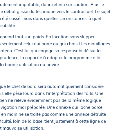
itement imputable, donc retenu sur caution. Plus le
 le débat glisse du technique vers le contractuel. Le sujet
a été cassé, mais dans quelles circonstances, à quel
abilité.
 reprend tout son poids. En location sans skipper
s seulement celui qui barre ou qui choisit les mouillages.
bateau. C’est lui qui engage sa responsabilité sur la
 prudence, la capacité à adapter le programme à la
la bonne utilisation du navire.
 que le chef de bord sera automatiquement considéré
 elle pèse lourd dans l’interprétation des faits. Une
etien ne relève évidemment pas de la même logique
vigation mal préparée. Une annexe qui lâche parce
ise en main ne se traite pas comme une annexe détruite
culté, loin de la base, tient justement à cette ligne de
t mauvaise utilisation.