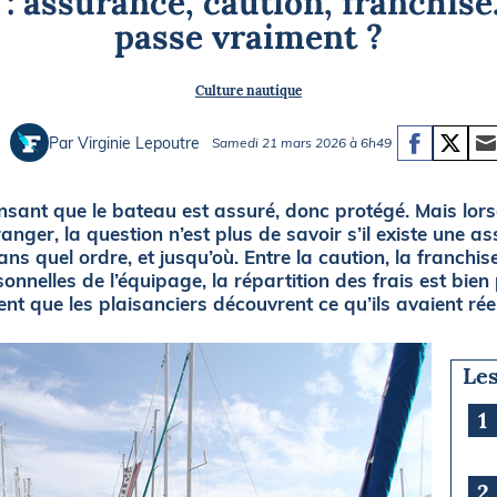
e : assurance, caution, franchi
Briefings
ISIRS
passe vraiment ?
che en mer
FLASH INFO
Culture nautique
ongée
isse
Par Virginie Lepoutre
Samedi 21 mars 2026 à 6h49
ant que le bateau est assuré, donc protégé. Mais lorsq
nger, la question n’est plus de savoir s’il existe une ass
ns quel ordre, et jusqu’où. Entre la caution, la franchis
nnelles de l’équipage, la répartition des frais est bien p
dent que les plaisanciers découvrent ce qu’ils avaient rée
Les
1
2