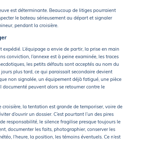
reuve est déterminante. Beaucoup de litiges pourraient
inspecter le bateau sérieusement au départ et signaler
neur, pendant la croisière.
ger
t expédié. L’équipage a envie de partir, la prise en main
ans conviction, l’annexe est à peine examinée, les traces
ecdotiques, les petits défauts sont acceptés au nom du
jours plus tard, ce qui paraissait secondaire devient
que non signalée, un équipement déjà fatigué, une pièce
documenté peuvent alors se retourner contre le
 croisière, la tentation est grande de temporiser, voire de
iter d’ouvrir un dossier. C’est pourtant l’un des pires
 responsabilité, le silence fragilise presque toujours le
ent, documenter les faits, photographier, conserver les
étéo, l’heure, la position, les témoins éventuels. Ce n’est