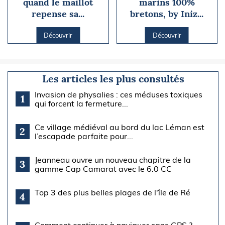
quand le maillot
marins 100%
repense sa...
bretons, by Iniz...
Découvrir
Découvrir
Les articles les plus consultés
Invasion de physalies : ces méduses toxiques
1
qui forcent la fermeture...
Ce village médiéval au bord du lac Léman est
2
l’escapade parfaite pour...
Jeanneau ouvre un nouveau chapitre de la
3
gamme Cap Camarat avec le 6.0 CC
Top 3 des plus belles plages de l'île de Ré
4
Comment continuer à naviguer sans GPS ?