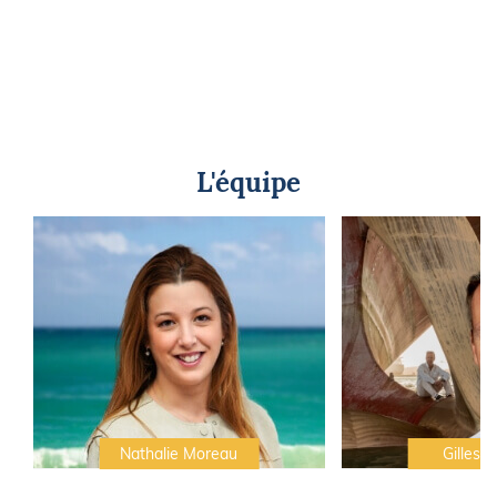
L'équipe
Nathalie Moreau
Gilles C