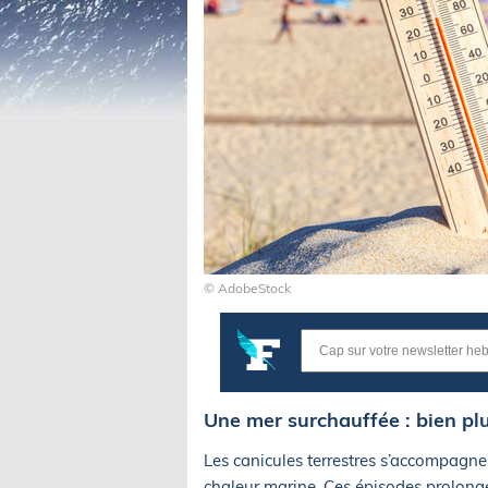
© AdobeStock
Une mer surchauffée : bien p
Les canicules terrestres s’accompagne
chaleur marine. Ces épisodes prolong