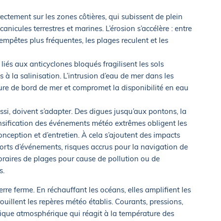
ctement sur les zones côtières, qui subissent de plein
nicules terrestres et marines. L’érosion s’accélère : entre
empêtes plus fréquentes, les plages reculent et les
iés aux anticyclones bloqués fragilisent les sols
s à la salinisation. L’intrusion d’eau de mer dans les
ure de bord de mer et compromet la disponibilité en eau
ussi, doivent s’adapter. Des digues jusqu’aux pontons, la
ensification des événements météo extrêmes obligent les
onception et d’entretien. À cela s’ajoutent des impacts
eports d’événements, risques accrus pour la navigation de
raires de plages pour cause de pollution ou de
s.
terre ferme. En réchauffant les océans, elles amplifient les
uillent les repères météo établis. Courants, pressions,
anique atmosphérique qui réagit à la température des