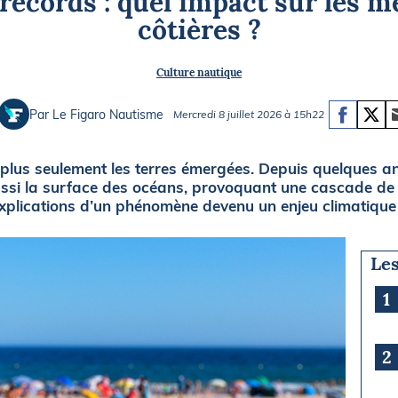
ecords : quel impact sur les me
Briefings
ISIRS
côtières ?
che en mer
FLASH INFO
Culture nautique
ongée
isse
Par Le Figaro Nautisme
Mercredi 8 juillet 2026 à 15h22
 plus seulement les terres émergées. Depuis quelques an
ussi la surface des océans, provoquant une cascade d
Explications d’un phénomène devenu un enjeu climatique
Les
1
2