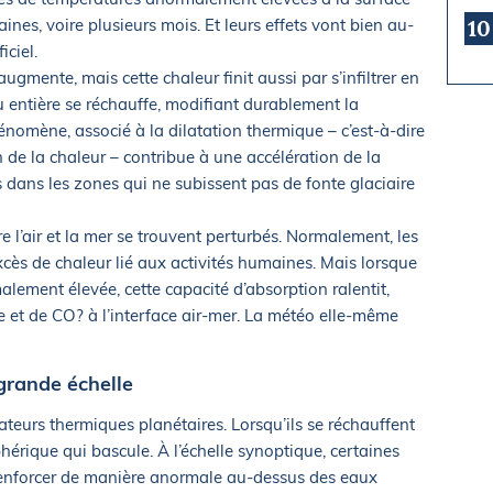
nes, voire plusieurs mois. Et leurs effets vont bien au-
10
ciel.
gmente, mais cette chaleur finit aussi par s’infiltrer en
u entière se réchauffe, modifiant durablement la
énomène, associé à la dilatation thermique – c’est-à-dire
 de la chaleur – contribue à une accélération de la
dans les zones qui ne subissent pas de fonte glaciaire
 l’air et la mer se trouvent perturbés. Normalement, les
cès de chaleur lié aux activités humaines. Mais lorsque
lement élevée, cette capacité d’absorption ralentit,
ie et de CO? à l’interface air-mer. La météo elle-même
grande échelle
eurs thermiques planétaires. Lorsqu’ils se réchauffent
phérique qui bascule. À l’échelle synoptique, certaines
renforcer de manière anormale au-dessus des eaux