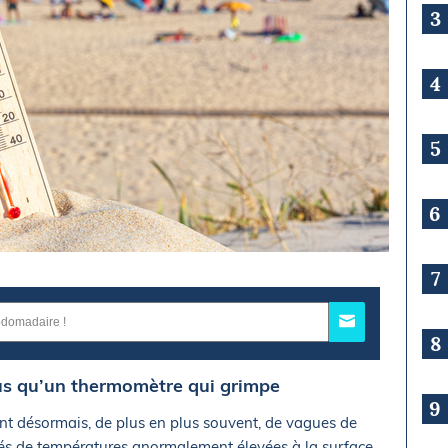
3
4
5
6
7
8
lus qu’un thermomètre qui grimpe
9
nt désormais, de plus en plus souvent, de vagues de
és de températures anormalement élevées à la surface