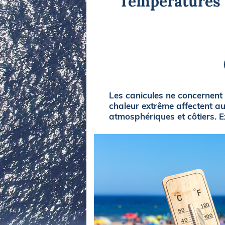
Températures r
Equipements
LO
Salons
Pê
Economie
Pl
Yachting
Gl
Les canicules ne concernent
chaleur extrême affectent a
atmosphériques et côtiers. 