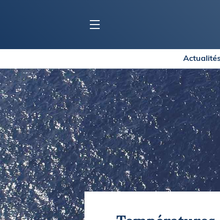
Actualité
BLOC MARINE
C
Ports
Co
Carnets de voyage
Ré
Dossiers de la
rédaction
La
Collection Bloc Marine
Tr
Application Bloc Marine
Ve
Règlementation
Ar
Ro
BATEAUX
Gu
Tr
Voiliers
Am
Bateaux à moteur