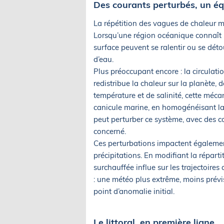
Des courants perturbés, un éq
La répétition des vagues de chaleur m
Lorsqu’une région océanique connaît 
surface peuvent se ralentir ou se déto
d’eau.
Plus préoccupant encore : la circulati
redistribue la chaleur sur la planète, 
température et de salinité, cette méc
canicule marine, en homogénéisant la 
peut perturber ce système, avec des 
concerné.
Ces perturbations impactent égalemen
précipitations. En modifiant la répart
surchauffée influe sur les trajectoires 
: une météo plus extrême, moins prévis
point d’anomalie initial.
Le littoral, en première ligne