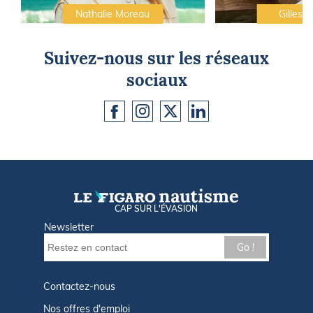
Nathalie Moreau
Gilles C
Suivez-nous sur les réseaux
sociaux
CAP SUR L'ÉVASION
Newsletter
Go !
Contactez-nous
Nos offres d'emploi