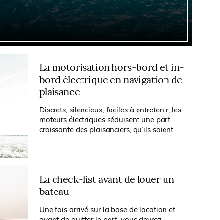
La motorisation hors-bord et in-
bord électrique en navigation de
plaisance
Discrets, silencieux, faciles à entretenir, les
moteurs électriques séduisent une part
croissante des plaisanciers, qu’ils soient
utilisateurs d’annexes, navigateurs côtiers
ou adeptes de régates....
La check-list avant de louer un
bateau
Une fois arrivé sur la base de location et
avant de quitter le port, vous devrez