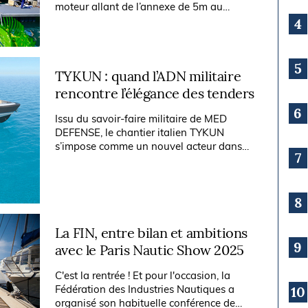
moteur allant de l’annexe de 5m au
superyacht de plus de 50m. En 2025, le
4
Cannes Yachting Festival accueillera 580...
5
TYKUN : quand l’ADN militaire
rencontre l’élégance des tenders
6
Issu du savoir-faire militaire de MED
DEFENSE, le chantier italien TYKUN
s’impose comme un nouvel acteur dans
7
l’univers des tenders haut de gamme.
Design signé Tommaso Spadolini,
personnalisation...
8
La FIN, entre bilan et ambitions
9
avec le Paris Nautic Show 2025
C'est la rentrée ! Et pour l'occasion, la
Fédération des Industries Nautiques a
10
organisé son habituelle conférence de