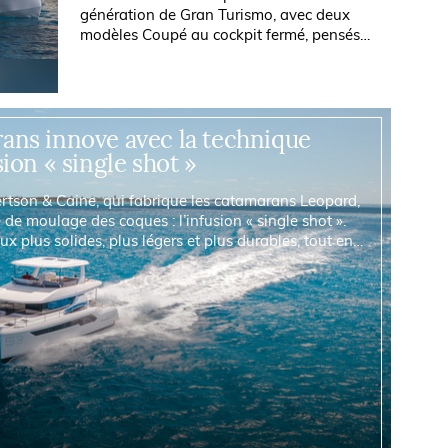
génération de Gran Turismo, avec deux
modèles Coupé au cockpit fermé, pensés
pour une expérience de navigation haut
de gamme. Design affûté, confort...
ans innove avec la technique
sion « single shot »
ertson & Caine, qui fabrique les catamarans Leopard,
de moulage des coques : l’infusion « single shot ».
 plus solides, plus légers et plus durables, tout en
engagement du chantier pour la...