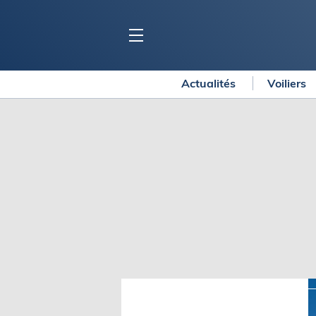
Actualités
Voiliers
BLOC MARINE
C
Ports
Co
Carnets de voyage
Ré
Dossiers de la
rédaction
La
Collection Bloc Marine
Tr
Application Bloc Marine
Ve
Règlementation
Ar
Ro
BATEAUX
Gu
Tr
Voiliers
Am
Bateaux à moteur