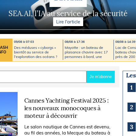
Briefings
ISIRS
SEA.AI, l’IA au service de la sécurité
che en mer
FLASH INFO
Lire l'article
ongée
isse
09/08 à 07:03
08/08 à 17:36
08/08 à 14:39
Des méduses « cyborgs »
Mayotte : un bateau de
Lac de Cons
LASH
bientôt au service de
plaisance chavire avec 17
bateau chavi
NFO
l'exploration des océans ?
personnes à bord, une
près de 200
importante opération de
mobilisés
secours déclenchée
Les
Je m'abonne
1
Cannes Yachting Festival 2025 :
2
les nouveaux monocoques à
moteur à découvrir
3
Le salon nautique de Cannes est devenu,
au fil des années, la Mecque du bateau à