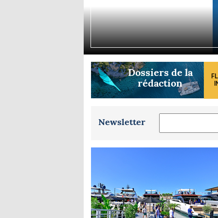
Equipements
LO
Salons
Pê
Economie
Pl
Yachting
Gl
Dossiers de la
F
rédaction
I
Newsletter