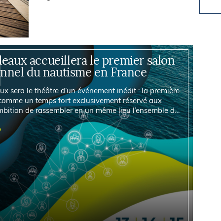
presse pour présenter les chiffres de la
filière et faire le point sur son...
deaux accueillera le premier salon
onnel du nautisme en France
x sera le théâtre d’un événement inédit : la première
 comme un temps fort exclusivement réservé aux
ambition de rassembler en un même lieu l’ensemble de
utique. Pour la première fois en...