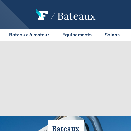
Bateaux
Bateaux à moteur
Equipements
Salons
OURSES
MÉTÉO MARINE
urses au large
LIFESTYLE
gates
Shopping
 Solitaire du Figaro Paprec
Culture nautique
ansat Paprec
Gastronomie
ndée Globe
Blogs
kea Ultim Challenge
SERVICES
ute du Rhum - Destination
adeloupe
Nos magazines
ansat Café l'Or
La newsletter
erica's Cup
Bateaux
METEO CONSULT Marine