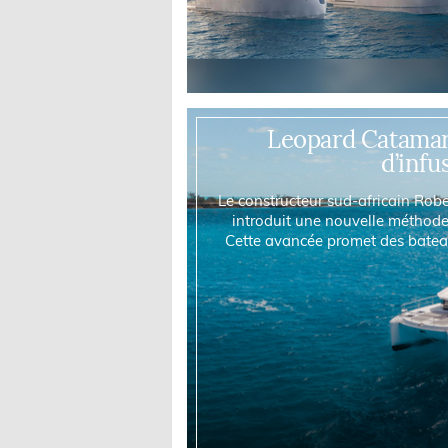
Leopard Catamar
d’infu
Le constructeur sud-africain Rob
introduit une nouvelle méthode 
Cette avancée promet des bateaux
renforçant l’