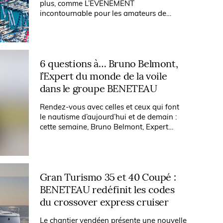
plus, comme L’EVENEMENT
incontournable pour les amateurs de
nautisme, mais aussi pour la filière qui a
retrouvé une production plus en
adéquation avec la...
6 questions à… Bruno Belmont,
l’Expert du monde de la voile
dans le groupe BENETEAU
Rendez-vous avec celles et ceux qui font
le nautisme d’aujourd’hui et de demain :
cette semaine, Bruno Belmont, Expert
Voile Groupe BENETEAU…
Gran Turismo 35 et 40 Coupé :
BENETEAU redéfinit les codes
du crossover express cruiser
Le chantier vendéen présente une nouvelle