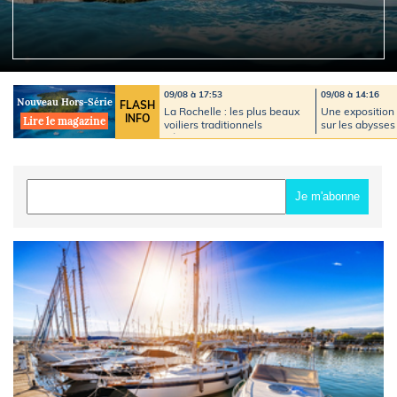
09/08 à 17:53
09/08 à 14:16
Nouveau Hors-Série
FLASH
La Rochelle : les plus beaux
Une expositio
INFO
Lire le magazine
voiliers traditionnels
sur les abysses
défileront dans le Vieux-Port
janvier 2027
le 12 août
Je m'abonne