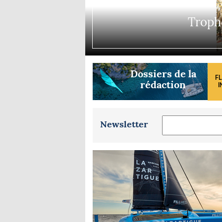
Equipements
LO
Salons
Troph
Pê
Economie
Pl
Yachting
Gl
Dossiers de la
F
rédaction
I
Newsletter