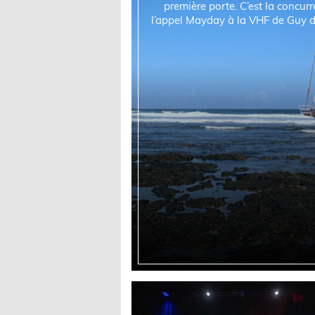
première porte. C’est la concurrente Sud-Africaine Kirsten Neuschäfer qui a relayé
l’appel Mayday à la VHF de Guy 
TU. Son Tashi