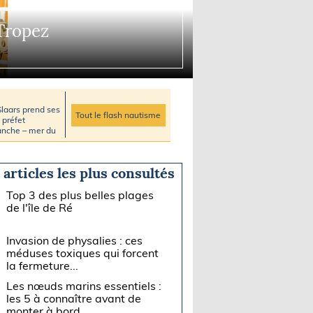
Tropez
aars prend ses
Tout le flash nautisme
 préfet
nche – mer du
 articles les plus consultés
Top 3 des plus belles plages
de l'île de Ré
Invasion de physalies : ces
méduses toxiques qui forcent
la fermeture...
Les nœuds marins essentiels :
les 5 à connaître avant de
monter à bord