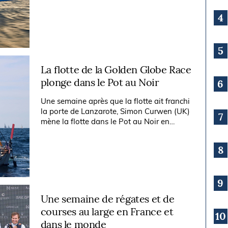
trimaran Ultim SVR-Lazartigue de
François Gabart.
4
5
La flotte de la Golden Globe Race
plonge dans le Pot au Noir
6
Une semaine après que la flotte ait franchi
la porte de Lanzarote, Simon Curwen (UK)
7
mène la flotte dans le Pot au Noir en
passant le 10e parallèle, où la flotte
élastique s’agrandit et se...
8
9
Une semaine de régates et de
courses au large en France et
10
dans le monde