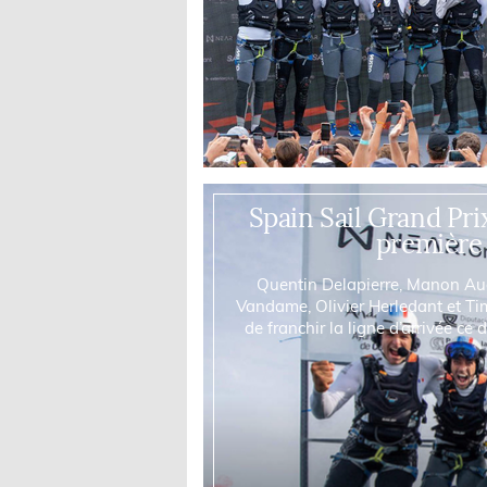
Spain Sail Grand Pri
première 
Quentin Delapierre, Manon Aud
Vandame, Olivier Herledant et Ti
de franchir la ligne d’arrivée c
Les Français rem