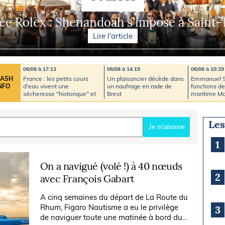
Briefings
ISIRS
ée Rolex : Shenandoah s'impose à Saint-
che en mer
FLASH INFO
Lire l'article
ongée
isse
06/08 à 17:13
06/08 à 14:19
06/08 à 10:29
France : les petits cours
Un plaisancier décède dans
Emmanuel Sl
LASH
d'eau vivent une
un naufrage en rade de
fonctions de
NFO
sécheresse "historique" et
Brest
maritime Ma
"critique"
Nord
Les
Je m'abonne
1
On a navigué (volé !) à 40 nœuds
2
avec François Gabart
A cinq semaines du départ de La Route du
Rhum, Figaro Nautisme a eu le privilège
3
de naviguer toute une matinée à bord du