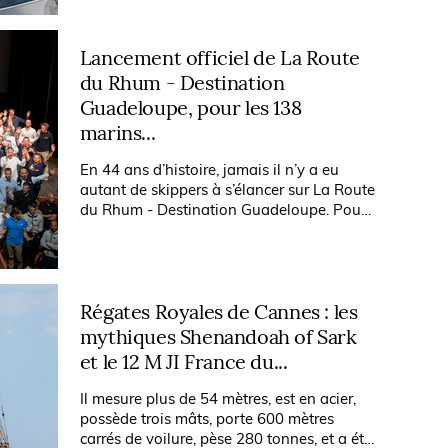
Lancement officiel de La Route
du Rhum - Destination
Guadeloupe, pour les 138
marins...
En 44 ans d’histoire, jamais il n’y a eu
autant de skippers à s’élancer sur La Route
du Rhum - Destination Guadeloupe. Pour
le 12e chapitre de la plus mythique des
courses transatlantiques, ils...
Régates Royales de Cannes : les
mythiques Shenandoah of Sark
et le 12 M JI France du...
Il mesure plus de 54 mètres, est en acier,
possède trois mâts, porte 600 mètres
carrés de voilure, pèse 280 tonnes, et a été