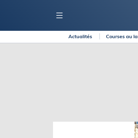
Actualités
Courses au l
BLOC MARINE
C
Ports
Co
Carnets de voyage
Ré
Dossiers de la
rédaction
La
Collection Bloc Marine
Tr
Application Bloc Marine
Ve
Règlementation
Ar
Ro
BATEAUX
Gu
Tr
Voiliers
Am
Bateaux à moteur