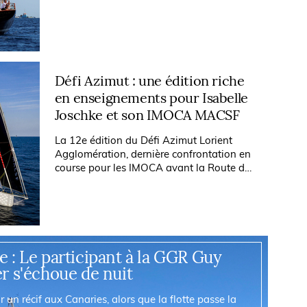
construit aux Etats-Unis il y a 120 ans.
Shenandoah of Sark,...
Défi Azimut : une édition riche
en enseignements pour Isabelle
Joschke et son IMOCA MACSF
La 12e édition du Défi Azimut Lorient
Agglomération, dernière confrontation en
course pour les IMOCA avant la Route du
Rhum (départ le 6 novembre) s’est
achevée dimanche sous un soleil estival...
 : Le participant à la GGR Guy
r s'échoue de nuit
 un récif aux Canaries, alors que la flotte passe la