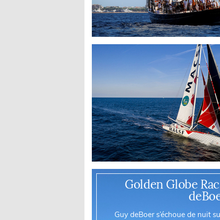
Golden Globe Race
deBoe
Guy deBoer s’échoue de nuit sur