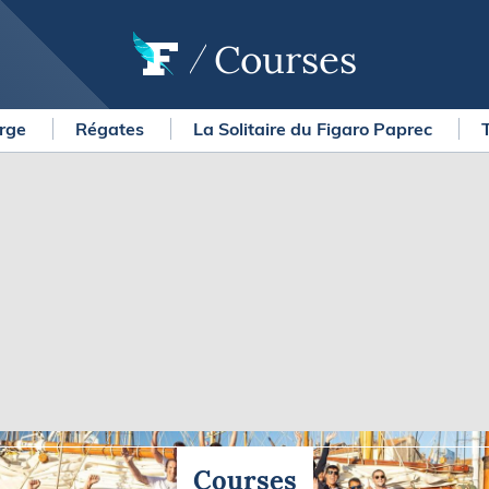
Courses
arge
Régates
La Solitaire du Figaro Paprec
OURSES
MÉTÉO MARINE
urses au large
LIFESTYLE
gates
Shopping
 Solitaire du Figaro Paprec
Culture nautique
ansat Paprec
Gastronomie
ndée Globe
Blogs
kea Ultim Challenge
SERVICES
ute du Rhum - Destination
adeloupe
Nos magazines
ansat Café l'Or
La newsletter
erica's Cup
Courses
METEO CONSULT Marine