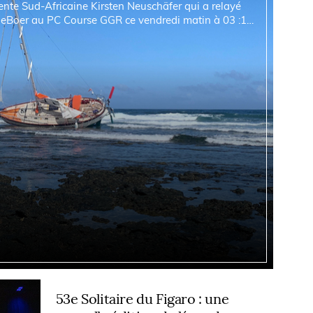
deBoer au PC Course GGR ce vendredi matin à 03 :10
ba 36 s’est échoué sur la côte...
53e Solitaire du Figaro : une