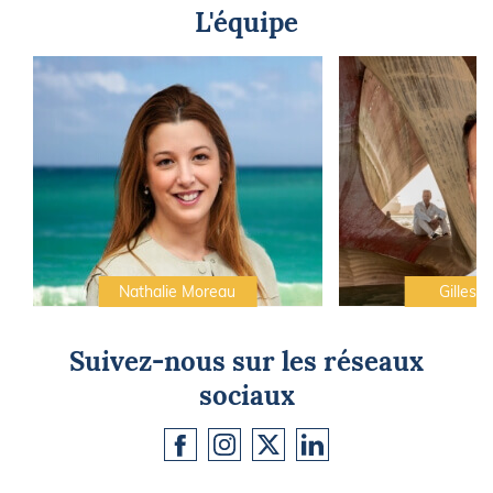
L'équipe
Nathalie Moreau
Gilles C
Suivez-nous sur les réseaux
sociaux