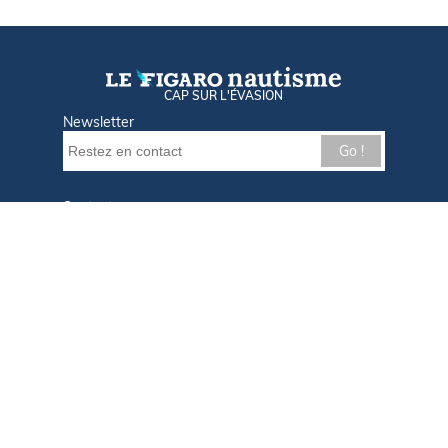
CAP SUR L'ÉVASION
Newsletter
Go !
Contactez-nous
Nos offres d'emploi
Tout savoir sur Le FIGARO Nautisme
Qui sommes-nous ?
Plan du site
Mentions légales
Paramètres des cookies