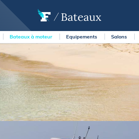
Bateaux
Bateaux à moteur
Equipements
Salons
OURSES
MÉTÉO MARINE
urses au large
LIFESTYLE
gates
Shopping
 Solitaire du Figaro Paprec
Culture nautique
ansat Paprec
Gastronomie
ndée Globe
Blogs
kea Ultim Challenge
SERVICES
ute du Rhum - Destination
adeloupe
Nos magazines
ansat Café l'Or
La newsletter
erica's Cup
METEO CONSULT Marine