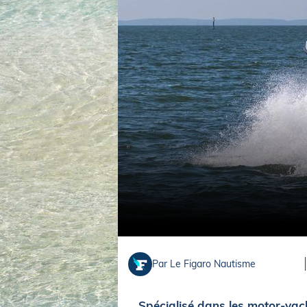
Equipements
LO
Salons
Pê
Economie
Pl
Yachting
Gl
Par Le Figaro Nautisme
Spécialisé dans les motor-yach