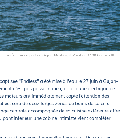
té mis à l'eau au port de Gujan-Mestras, il s'agit du 1100 Couach.©
e
aptisée "Endless" a été mise à l'eau le 27 juin à Gujan-
ement n'est pas passé inaperçu ! Le jaune électrique de
 ses moteurs ont immédiatement capté l’attention des
t est serti de deux larges zones de bains de soleil à
ilotage centrale accompagnée de sa cuisine extérieure offre
 pont inférieur, une cabine intimiste vient compléter
été se dirige vers 2 nouvelles livraisons. Deux de ses