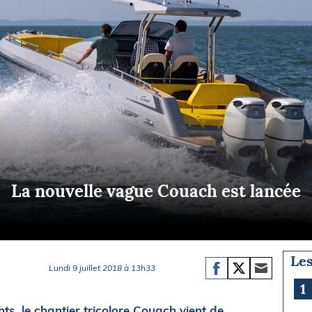
Briefings
ISIRS
che en mer
FLASH INFO
ongée
isse
La nouvelle vague Couach est lancée
Les
Lundi 9 juillet 2018 à 13h33
1
ts, le chantier tricolore Couach vient de