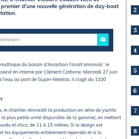
e premier d'une nouvelle génération de day-boat
2
tation.
3
4
e mythique du bassin d'Arcachon l'avait annoncé : le
5
siné en interne par Clément Carbone. Mercredi 27 juin
 l'eau au port de Gujan-Mestras, il s'agit du 1100
6
n
7
le chantier réinvestit la production en série de yachts
t la plus petite unité disponible de la gamme), en mettant
urés et chics, de 11 à 15 mètres. Si le design est
8
 les équipements entièrement repensés et si la