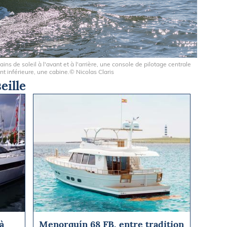
ns de soleil à l'avant et à l'arrière, une console de pilotage centrale
t inférieure, une cabine.© Nicolas Claris
eille
à
Menorquín 68 FB, entre tradition