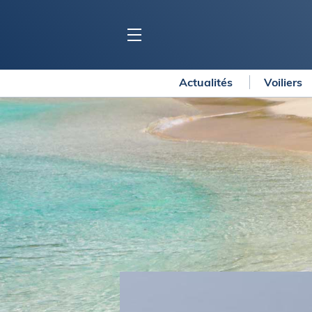
Actualités
Voiliers
BLOC MARINE
C
Ports
Co
Carnets de voyage
Ré
Dossiers de la
rédaction
La
Collection Bloc Marine
Tr
Application Bloc Marine
Ve
Règlementation
Ar
Ro
BATEAUX
Gu
Tr
Voiliers
Am
Bateaux à moteur