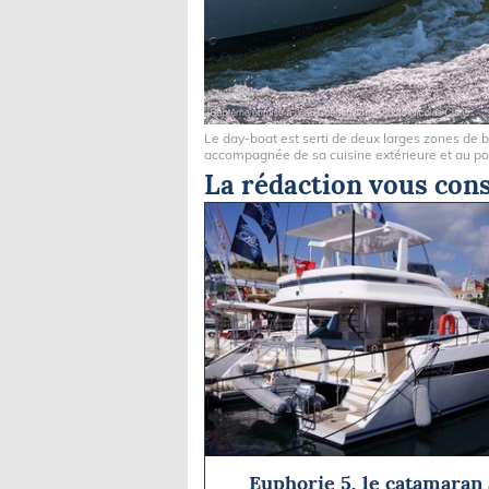
Le day-boat est serti de deux larges zones de bai
accompagnée de sa cuisine extérieure et au pon
La rédaction vous cons
Euphorie 5, le catamaran 