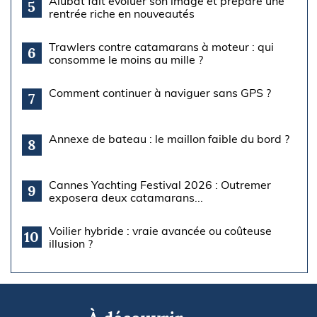
Alubat fait évoluer son image et prépare une
5
rentrée riche en nouveautés
Trawlers contre catamarans à moteur : qui
6
consomme le moins au mille ?
Comment continuer à naviguer sans GPS ?
7
Annexe de bateau : le maillon faible du bord ?
8
Cannes Yachting Festival 2026 : Outremer
9
exposera deux catamarans...
Voilier hybride : vraie avancée ou coûteuse
10
illusion ?