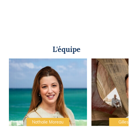
L'équipe
Nathalie Moreau
Gilles C