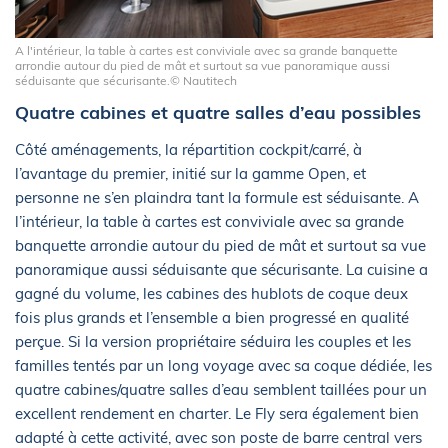
A l'intérieur, la table à cartes est conviviale avec sa grande banquette
arrondie autour du pied de mât et surtout sa vue panoramique aussi
séduisante que sécurisante.© Nautitech
Quatre cabines et quatre salles d’eau possibles
Côté aménagements, la répartition cockpit/carré, à
l’avantage du premier, initié sur la gamme Open, et
personne ne s’en plaindra tant la formule est séduisante. A
l’intérieur, la table à cartes est conviviale avec sa grande
banquette arrondie autour du pied de mât et surtout sa vue
panoramique aussi séduisante que sécurisante. La cuisine a
gagné du volume, les cabines des hublots de coque deux
fois plus grands et l’ensemble a bien progressé en qualité
perçue. Si la version propriétaire séduira les couples et les
familles tentés par un long voyage avec sa coque dédiée, les
quatre cabines/quatre salles d’eau semblent taillées pour un
excellent rendement en charter. Le Fly sera également bien
adapté à cette activité, avec son poste de barre central vers