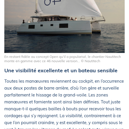
En restant fidèle au concept Open qu'il a popularisé, le chantier Nautitech
monte en gamme avec ce 46 nouvelle version... © Nautitech
Une visibilité excellente et un bateau sensible
Toutes les manœuvres reviennent au cockpit, en l’occurrence
aux deux postes de barre arrière, d’où l’on gère et surveille
parfaitement le hissage de la grand-voile. Les zones
manœuvres et farniente sont ainsi bien définies. Tout juste
manque-t-il quelques bailles à bouts pour recevoir tous les
cordages qui s’y rejoignent. La visibilité, contrairement à ce
que l’on pourrait craindre, y est excellente, y compris sous le