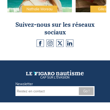
Nathalie Moreau
Gilles C
Suivez-nous sur les réseaux
sociaux
CAP SUR L'ÉVASION
Newsletter
Go !
Contactez-nous