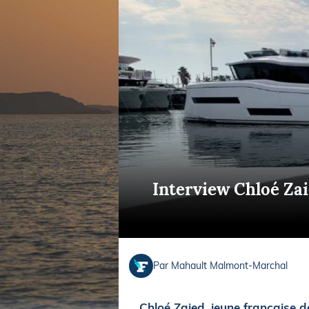
Equipements
LO
Salons
Pê
Economie
Pl
Yachting
Gl
Interview Chloé Zaie
Par Mahault Malmont-Marchal
Chloé Zaied, jeune française d