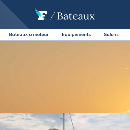
Bateaux
Bateaux à moteur
Equipements
Salons
OURSES
MÉTÉO MARINE
urses au large
LIFESTYLE
gates
Shopping
 Solitaire du Figaro Paprec
Culture nautique
ansat Paprec
Gastronomie
ndée Globe
Blogs
kea Ultim Challenge
SERVICES
ute du Rhum - Destination
adeloupe
Nos magazines
ansat Café l'Or
La newsletter
erica's Cup
METEO CONSULT Marine