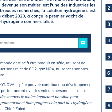
 devenue son métier, est l'une des industries les
2
breuses recherches, la solution hydrogène s'est
 début 2020, a conçu le premier yacht de
o-hydrogène commercialisé.
3
4
5
nde destiné à être produit en série, utilisant de
guer sans rejet de CO2, gaz NOX, nuisances sonores,
6
re.
, HYNOVA espère pouvoir contribuer au développement
7
en parfait accord avec les valeurs personnelles de sa
r des tenders le moins impactant possible pour
 promouvoir et faire progresser la part de l’hydrogène
8
ue Chloé Zaied.