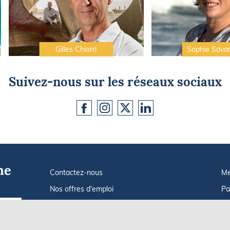
Gilles Chiorri
Sophie Sava
Suivez-nous sur les réseaux sociaux
Contactez-nous
Me
Nos offres d'emploi
Pa
Tout savoir sur Le FIGARO Nautisme
In
Go !
Qui sommes-nous ?
Po