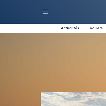
Actualités
Voiliers
BLOC MARINE
C
Ports
Co
Carnets de voyage
Ré
Dossiers de la
rédaction
La
Collection Bloc Marine
Tr
Application Bloc Marine
Ve
Règlementation
Ar
Ro
BATEAUX
Gu
Tr
Voiliers
Am
Bateaux à moteur