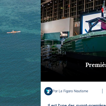
Equipements
LO
Salons
Pê
Economie
Pl
Yachting
Gl
Premièr
Par Le Figaro Nautisme
Il est l'une des avant-première