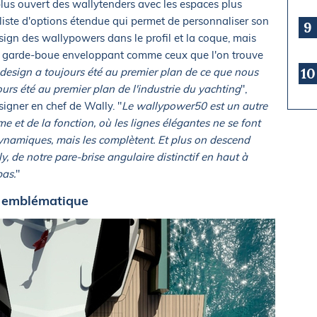
us ouvert des wallytenders avec les espaces plus
iste d'options étendue qui permet de personnaliser son
9
ign des wallypowers dans le profil et la coque, mais
 un garde-boue enveloppant comme ceux que l'on trouve
10
 design a toujours été au premier plan de ce que nous
ours été au premier plan de l'industrie du yachting
",
signer en chef de Wally. "
Le wallypower50 est un autre
me et de la fonction, où les lignes élégantes ne se font
namiques, mais les complètent. Et plus on descend
y, de notre pare-brise angulaire distinctif en haut à
bas.
"
r emblématique