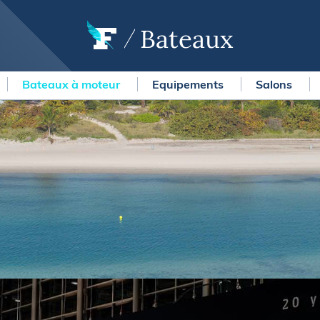
Bateaux
Bateaux à moteur
Equipements
Salons
OURSES
MÉTÉO MARINE
urses au large
LIFESTYLE
gates
Shopping
 Solitaire du Figaro Paprec
Culture nautique
ansat Paprec
Gastronomie
ndée Globe
Blogs
kea Ultim Challenge
SERVICES
ute du Rhum - Destination
adeloupe
Nos magazines
ansat Café l'Or
La newsletter
erica's Cup
METEO CONSULT Marine