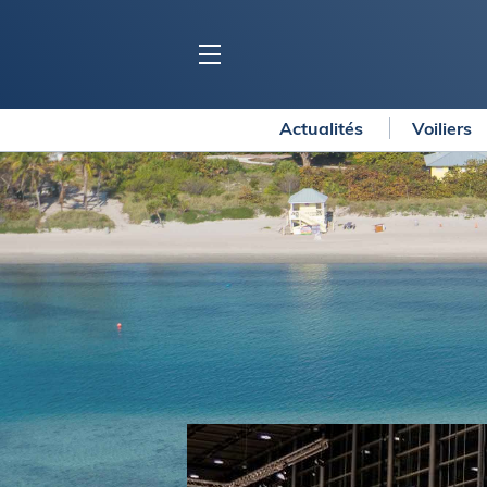
Actualités
Voiliers
BLOC MARINE
C
Ports
Co
Carnets de voyage
Ré
Dossiers de la
rédaction
La
Collection Bloc Marine
Tr
Application Bloc Marine
Ve
Règlementation
Ar
Ro
BATEAUX
Gu
Tr
Voiliers
Am
Bateaux à moteur