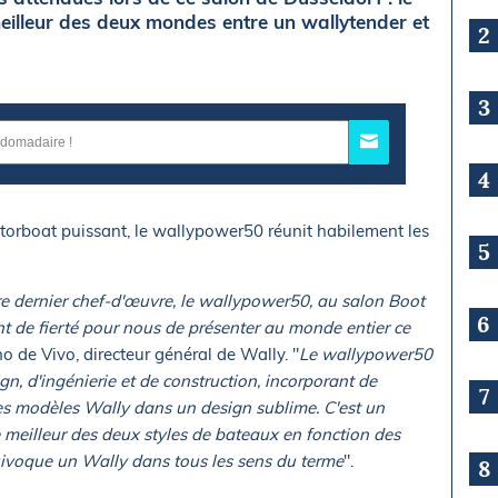
eilleur des deux mondes entre un wallytender et
2
3
4
torboat puissant, le wallypower50 réunit habilement les
5
e dernier chef-d'œuvre, le wallypower50, au salon Boot
6
t de fierté pour nous de présenter au monde entier ce
no de Vivo, directeur général de Wally. "
Le wallypower50
n, d'ingénierie et de construction, incorporant de
7
s modèles Wally dans un design sublime. C'est un
e meilleur des deux styles de bateaux en fonction des
quivoque un Wally dans tous les sens du terme
".
8