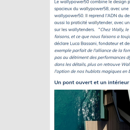
Le wallypower50 combine le design pl
spacieux du wallypower58, avec une l
wallypower50. Il reprend l'ADN du des
aussi la praticité wallytender, avec
sur les wallytenders. "
Chez Wally, le
faisons, et ce que nous faisons a touj
déclare Luca Bassani, fondateur et de
exemple parfait de l'alliance de la for
pas au détriment des performances dy
dans les détails, plus on retrouve Wall
l'option de nos hublots magiques en 
Un pont ouvert et un intérieu