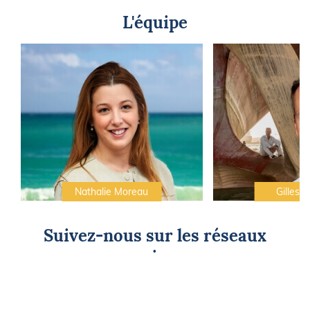
L'équipe
Nathalie Moreau
Gilles C
Suivez-nous sur les réseaux
sociaux