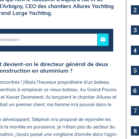
d’Arbigny, CEO des chantiers Allures Yachting
2
rand Large Yachting.
3
4
devient-on le directeur général de deux
5
construction en aluminium ?
encontres ! J’étais l’heureux propriétaire d’un bateau
erchais à remplacer ce vieux bateau. Au Grand Pavois
6
t Xavier Desmarest, ils lançaient le chantier Allures et
 fallait un premier client, ma femme m’a poussé dans le
7
se développant, Stéphan m’a proposé de rejoindre les
à la montée en puissance. Je n’étais pas du secteur du
8
tion, j’avais passé une vingtaine d’année dans l’agro-