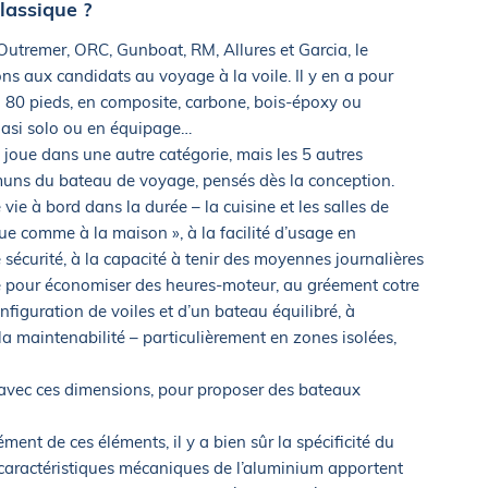
lassique ?
 Outremer, ORC, Gunboat, RM, Allures et Garcia, le
ns aux candidats au voyage à la voile. Il y en a pour
à 80 pieds, en composite, carbone, bois-époxy ou
uasi solo ou en équipage…
joue dans une autre catégorie, mais les 5 autres
ns du bateau de voyage, pensés dès la conception.
vie à bord dans la durée – la cuisine et les salles de
ue comme à la maison », à la facilité d’usage en
 sécurité, à la capacité à tenir des moyennes journalières
oile pour économiser des heures-moteur, au gréement cotre
figuration de voiles et d’un bateau équilibré, à
 la maintenabilité – particulièrement en zones isolées,
ec ces dimensions, pour proposer des bateaux
ment de ces éléments, il y a bien sûr la spécificité du
caractéristiques mécaniques de l’aluminium apportent