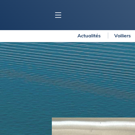
Actualités
Voiliers
BLOC MARINE
C
Ports
Co
Carnets de voyage
Ré
Dossiers de la
rédaction
La
Collection Bloc Marine
Tr
Application Bloc Marine
Ve
Règlementation
Ar
Ro
BATEAUX
Gu
Tr
Voiliers
Am
Bateaux à moteur