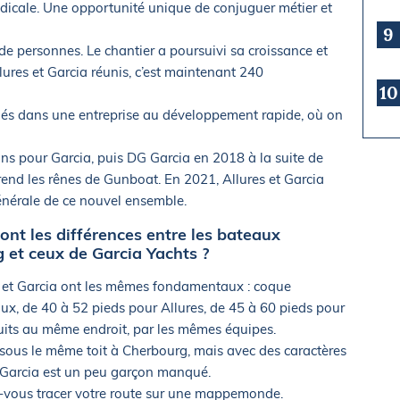
dicale. Une opportunité unique de conjuguer métier et
9
 de personnes. Le chantier a poursuivi sa croissance et
lures et Garcia réunis, c’est maintenant 240
10
ariés dans une entreprise au développement rapide, où on
ons pour Garcia, puis DG Garcia en 2018 à la suite de
rend les rênes de Gunboat. En 2021, Allures et Garcia
générale de ce nouvel ensemble.
ont les différences entre les bateaux
g et ceux de Garcia Yachts ?
s et Garcia ont les mêmes fondamentaux : coque
ux, de 40 à 52 pieds pour Allures, de 45 à 60 pieds pour
ruits au même endroit, par les mêmes équipes.
 sous le même toit à Cherbourg, mais avec des caractères
e, Garcia est un peu garçon manqué.
rez-vous tracer votre route sur une mappemonde.