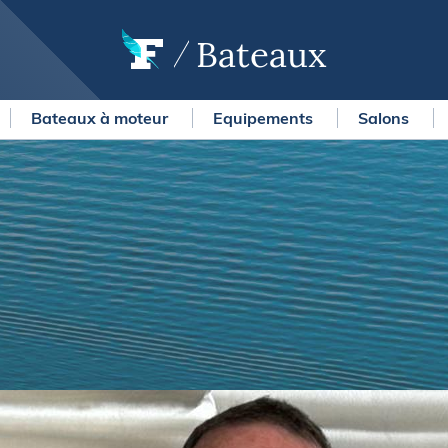
Bateaux
Bateaux à moteur
Equipements
Salons
OURSES
MÉTÉO MARINE
urses au large
LIFESTYLE
gates
Shopping
 Solitaire du Figaro Paprec
Culture nautique
ansat Paprec
Gastronomie
ndée Globe
Blogs
kea Ultim Challenge
SERVICES
ute du Rhum - Destination
adeloupe
Nos magazines
ansat Café l'Or
La newsletter
erica's Cup
METEO CONSULT Marine