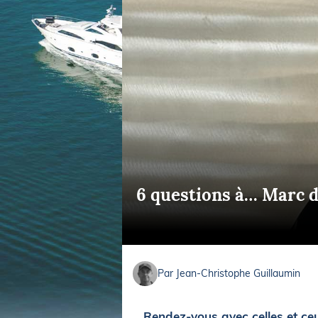
Equipements
LO
Salons
Pê
Economie
Pl
Yachting
Gl
6 questions à… Marc d
Par Jean-Christophe Guillaumin
Rendez-vous avec celles et ceu