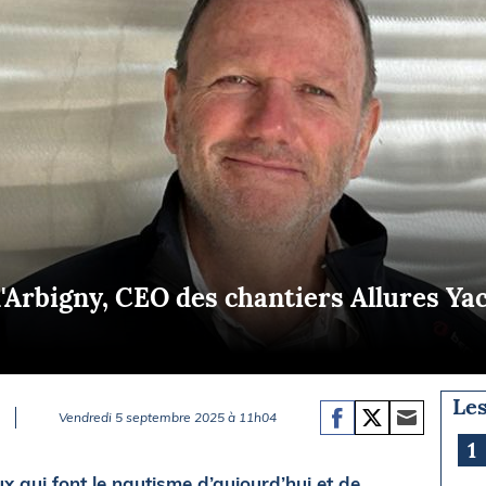
Briefings
ISIRS
che en mer
FLASH INFO
ongée
isse
'Arbigny, CEO des chantiers Allures Yac
Les
Vendredi 5 septembre 2025 à 11h04
1
x qui font le nautisme d’aujourd’hui et de