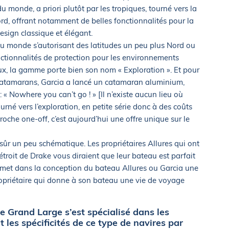
u monde, a priori plutôt par les tropiques, tourné vers la
 bord, offrant notamment de belles fonctionnalités pour la
esign classique et élégant.
du monde s’autorisant des latitudes un peu plus Nord ou
nctionnalités de protection pour les environnements
ux, la gamme porte bien son nom « Exploration ». Et pour
s catamarans, Garcia a lancé un catamaran aluminium,
 « Nowhere you can’t go ! » [Il n’existe aucun lieu où
ourné vers l’exploration, en petite série donc à des coûts
che one-off, c’est aujourd’hui une offre unique sur le
 sûr un peu schématique. Les propriétaires Allures qui ont
troit de Drake vous diraient que leur bateau est parfait
r met dans la conception du bateau Allures ou Garcia une
propriétaire qui donne à son bateau une vie de voyage
e Grand Large s’est spécialisé dans les
 les spécificités de ce type de navires par