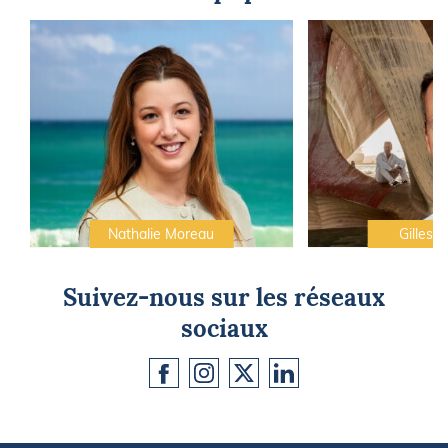
Nathalie Moreau
Gilles C
Suivez-nous sur les réseaux
sociaux