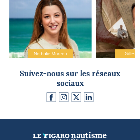
Nathalie Moreau
Gilles C
Suivez-nous sur les réseaux
sociaux