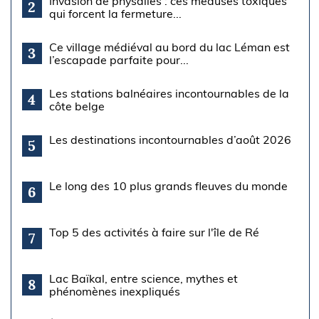
Invasion de physalies : ces méduses toxiques
2
qui forcent la fermeture...
Ce village médiéval au bord du lac Léman est
3
l’escapade parfaite pour...
Les stations balnéaires incontournables de la
4
côte belge
Les destinations incontournables d’août 2026
5
Le long des 10 plus grands fleuves du monde
6
Top 5 des activités à faire sur l'île de Ré
7
Lac Baïkal, entre science, mythes et
8
phénomènes inexpliqués