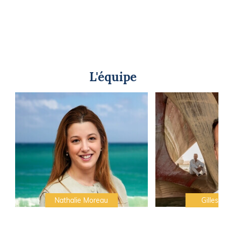
L'équipe
Nathalie Moreau
Gilles C