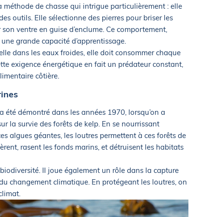
sa méthode de chasse qui intrigue particulièrement : elle
 des outils. Elle sélectionne des pierres pour briser les
ur son ventre en guise d’enclume. Ce comportement,
e une grande capacité d’apprentissage.
lle dans les eaux froides, elle doit consommer chaque
ette exigence énergétique en fait un prédateur constant,
limentaire côtière.
rines
 a été démontré dans les années 1970, lorsqu’on a
ur la survie des forêts de kelp. En se nourrissant
s algues géantes, les loutres permettent à ces forêts de
fèrent, rasent les fonds marins, et détruisent les habitats
 biodiversité. Il joue également un rôle dans la capture
s du changement climatique. En protégeant les loutres, on
climat.