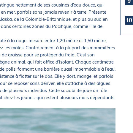
9
istingue nettement de ses cousines d’eau douce, qui
it en mer, parfois sans jamais revenir à terre. Présente
Alaska, de la Colombie-Britannique, et plus au sud en
10
te dans certaines zones du Pacifique, comme l’île de
é à la nage, mesure entre 1,20 mètre et 1,50 mètre,
ez les mâles. Contrairement à la plupart des mammifères
de graisse pour se protéger du froid. C’est son
règne animal, qui fait office d’isolant. Chaque centimètre
 de poils, formant une barrière quasi imperméable à l’eau.
stence à flotter sur le dos. Elle y dort, mange, et parfois
ur se reposer sans dériver, elle s’attache à des algues
e plusieurs individus. Cette sociabilité joue un rôle
 chez les jeunes, qui restent plusieurs mois dépendants