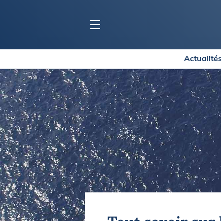
Actualité
BLOC MARINE
C
Ports
Co
Carnets de voyage
Ré
Dossiers de la
rédaction
La
Collection Bloc Marine
Tr
Application Bloc Marine
Ve
Règlementation
Ar
Ro
BATEAUX
Gu
Tr
Voiliers
Am
Bateaux à moteur