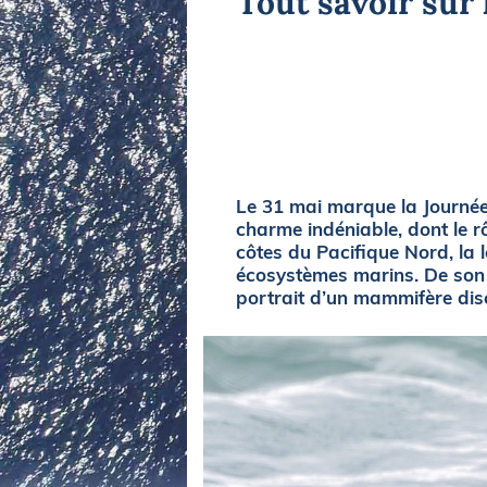
Tout savoir sur 
Equipements
LO
Salons
Pê
Economie
Pl
Yachting
Gl
Le 31 mai marque la Journée 
charme indéniable, dont le r
côtes du Pacifique Nord, la l
écosystèmes marins. De son m
portrait d’un mammifère dis