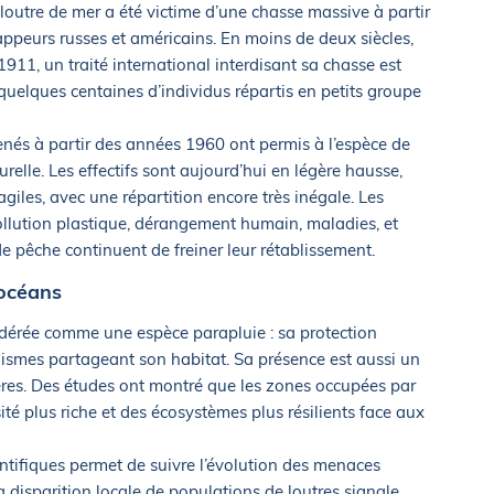
loutre de mer a été victime d’une chasse massive à partir
appeurs russes et américains. En moins de deux siècles,
911, un traité international interdisant sa chasse est
e quelques centaines d’individus répartis en petits groupe
és à partir des années 1960 ont permis à l’espèce de
relle. Les effectifs sont aujourd’hui en légère hausse,
iles, avec une répartition encore très inégale. Les
ollution plastique, dérangement humain, maladies, et
de pêche continuent de freiner leur rétablissement.
 océans
idérée comme une espèce parapluie : sa protection
ismes partageant son habitat. Sa présence est aussi un
ières. Des études ont montré que les zones occupées par
ité plus riche et des écosystèmes plus résilients face aux
entifiques permet de suivre l’évolution des menaces
a disparition locale de populations de loutres signale