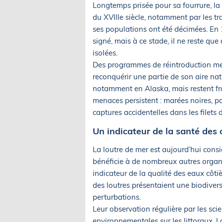
Longtemps prisée pour sa fourrure, la 
du XVIIIe siècle, notamment par les tr
ses populations ont été décimées. En 1
signé, mais à ce stade, il ne reste qu
isolées.
Des programmes de réintroduction men
reconquérir une partie de son aire natu
notamment en Alaska, mais restent frag
menaces persistent : marées noires, p
captures accidentelles dans les filets 
Un indicateur de la santé des
La loutre de mer est aujourd’hui cons
bénéficie à de nombreux autres organ
indicateur de la qualité des eaux côt
des loutres présentaient une biodivers
perturbations.
Leur observation régulière par les sci
environnementales sur les littoraux. L