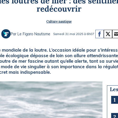
les loutres de mer : des sentine
Briefings
ISIRS
redécouvrir
che en mer
FLASH INFO
Culture nautique
ongée
isse
Par Le Figaro Nautisme
Samedi 31 mai 2025 à 6h07
mondiale de la loutre. L’occasion idéale pour s’intéres
ôle écologique dépasse de loin son allure attendrissan
outre de mer fascine autant qu’elle alerte, tant sa survie
ode de vie singulier à son importance dans la régulati
cret mais indispensable.
Les
1
2